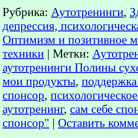
Рубрика:
Аутотренинги
,
З
депрессия, психологическ
Оптимизм и позитивное 
техники
|
Метки:
Аутотрен
аутотренинги Полины сух
мои продукты
,
поддержка 
спонсор
,
психологическо
аутотренинг
,
сам себе спо
спонсор"
|
Оставить комм