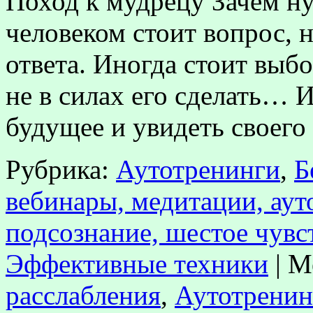
Поход к мудрецу Зачем ну
человеком стоит вопрос, 
ответа. Иногда стоит выб
не в силах его сделать… И
будущее и увидеть своег
Рубрика:
Аутотренинги
,
Б
вебинары, медитации, аут
подсознание, шестое чувс
Эффективные техники
|
М
расслабления
,
Аутотренин