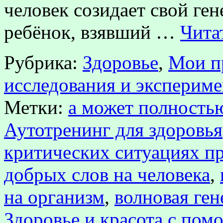
человек созидает свой ген
ребёнок, взявший …
Чита
Рубрика:
Здоровье
,
Мои п
исследования и эксперим
Метки:
а может полностью
Аутотренинг для здоровья
критических ситуациях п
добрых слов на человека
,
на организм
,
волновая ген
Здоровье и красота с пом