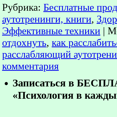
Рубрика:
Бесплатные прод
аутотренинги, книги
,
Здор
Эффективные техники
|
М
отдохнуть
,
как расслабить
расслабляющий аутотрени
комментария
Записаться в БЕСП
«Психология в кажды