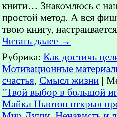
книги… Знакомлюсь с н
простой метод. А вся фишк
твою книгу, настраиваетс
Читать далее
→
Рубрика:
Как достичь цел
Мотивационные материал
счастья
,
Смысл жизни
|
Ме
"Твой выбор в большой и
Майкл Ньютон открыл пр
Мир Души
,
Ненависть и 