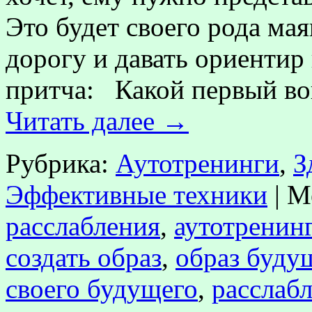
Это будет своего рода мая
дорогу и давать ориентир
притча: Какой первый воп
Читать далее
→
Рубрика:
Аутотренинги
,
З
Эффективные техники
|
М
расслабления
,
аутотренин
создать образ
,
образ буду
своего будущего
,
расслаб