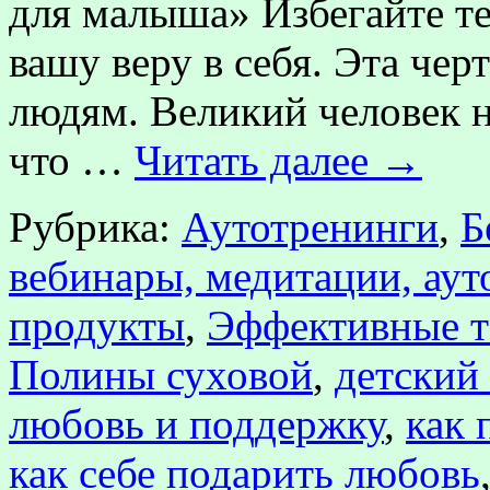
для малыша» Избегайте тех
вашу веру в себя. Эта чер
людям. Великий человек н
что …
Читать далее
→
Рубрика:
Аутотренинги
,
Б
вебинары, медитации, аут
продукты
,
Эффективные т
Полины суховой
,
детский
любовь и поддержку
,
как 
как себе подарить любовь