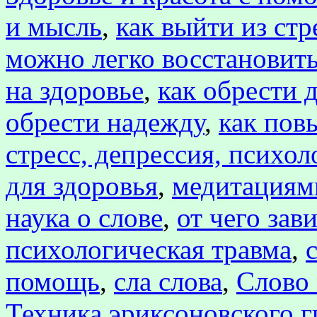
и мысль
,
как выйти из стр
можно легко восстановить
на здоровье
,
как обрести 
обрести надежду
,
как пов
стресс, депрессия, психол
для здоровья
,
медитациям
наука о слове
,
от чего зав
психологическая травма
,
помощь
,
сла слова
,
Слово 
Техника эриксоновского 