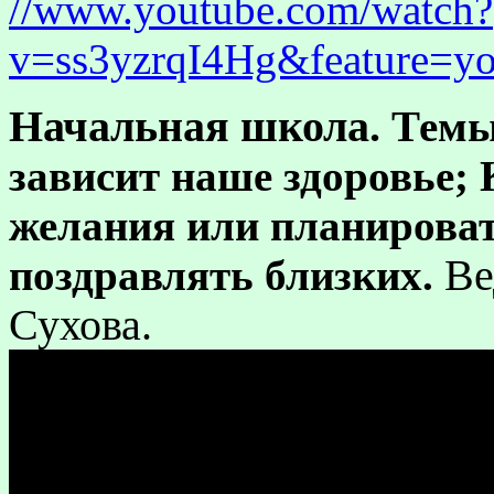
//www.youtube.com/watch?
v=ss3yzrqI4Hg&feature=yo
Начальная школа.
Темы
зависит наше здоровье;
желания или планироват
Ве
поздравлять близких.
Сухова.