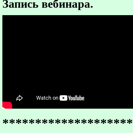
Запись вебинара.
********************