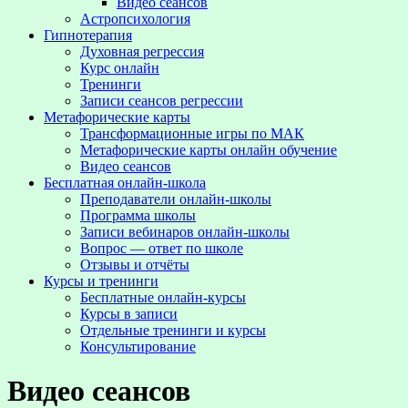
Видео сеансов
Астропсихология
Гипнотерапия
Духовная регрессия
Курс онлайн
Тренинги
Записи сеансов регрессии
Метафорические карты
Трансформационные игры по МАК
Метафорические карты онлайн обучение
Видео сеансов
Бесплатная онлайн-школа
Преподаватели онлайн-школы
Программа школы
Записи вебинаров онлайн-школы
Вопрос — ответ по школе
Отзывы и отчёты
Курсы и тренинги
Бесплатные онлайн-курсы
Курсы в записи
Отдельные тренинги и курсы
Консультирование
Видео сеансов