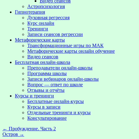
Видео сеансов
Астропсихология
Гипнотерапия
Духовная регрессия
Курс онлайн
Тренинги
Записи сеансов регрессии
Метафорические карты
Трансформационные игры по МАК
Метафорические карты онлайн обучение
Видео сеансов
Бесплатная онлайн-школа
Преподаватели онлайн-школы
Программа школы
Записи вебинаров онлайн-школы
Вопрос — ответ по школе
Отзывы и отчёты
Курсы и тренинги
Бесплатные онлайн-курсы
Курсы в записи
Отдельные тренинги и курсы
Консультирование
←
Пробуждение. Часть 2
Остров
→