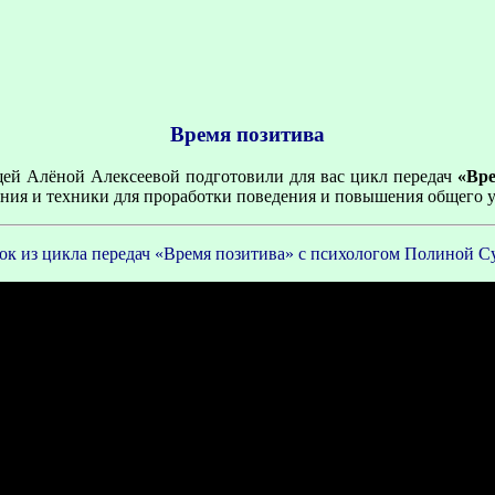
Время позитива
щей Алёной Алексеевой подготовили для вас цикл передач
«Вре
ния и техники для проработки поведения и повышения общего 
рок из цикла передач «Время позитива» с психологом Полиной С