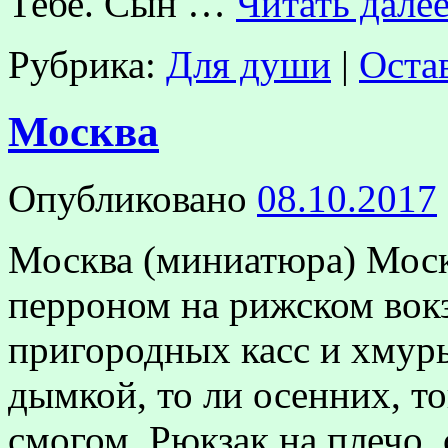
Тебе. Сын …
Читать дале
Рубрика:
Для души
|
Оста
Москва
Опубликовано
08.10.2017
Москва (миниатюра) Моск
перроном на рижском вокз
пригородных касс и хмур
дымкой, то ли осенних, т
смогом. Рюкзак на плечо, с