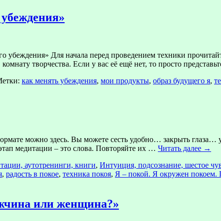
 убеждения»
о убеждения» Для начала перед проведением техники прочитайт
комнату творчества. Если у вас её ещё нет, то просто представь
етки:
как менять убеждения
,
мои продукты
,
образ будущего я
,
т
ормате можно здесь. Вы можете сесть удобно… закрыть глаза… 
этап медитации – это слова. Повторяйте их …
Читать далее
→
тации, аутотренинги, книги
,
Интуиция, подсознание, шестое чу
я
,
радость в покое
,
техника покоя
,
Я – покой. Я окружен покоем.
ужчина или женщина?»