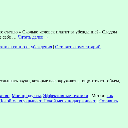
е статью » Сколько человек платит за убеждение?» Следом
те себе …
Читать далее
→
ехника гипноза
,
убеждения
|
Оставить комментарий
услышать звуки, которые вас окружают… ощутить тот объем,
вство
,
Мои продукты
,
Эффективные техники
|
Метки:
как
 Покой меня укрывает. Покой меня поддерживает.
|
Оставить