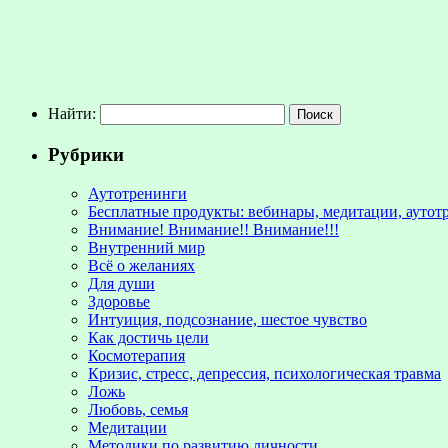
Найти:
Рубрики
Аутотренинги
Бесплатные продукты: вебинары, медитации, аутот
Внимание! Внимание!! Внимание!!!
Внутренний мир
Всё о желаниях
Для души
Здоровье
Интуиция, подсознание, шестое чувство
Как достичь цели
Космотерапия
Кризис, стресс, депрессия, психологическая травма
Ложь
Любовь, семья
Медитации
Методики по развитию личности