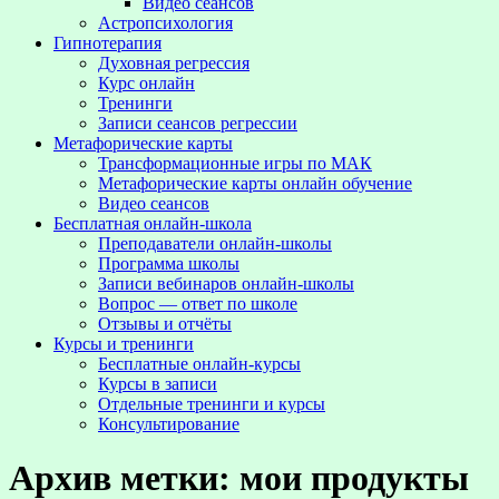
Видео сеансов
Астропсихология
Гипнотерапия
Духовная регрессия
Курс онлайн
Тренинги
Записи сеансов регрессии
Метафорические карты
Трансформационные игры по МАК
Метафорические карты онлайн обучение
Видео сеансов
Бесплатная онлайн-школа
Преподаватели онлайн-школы
Программа школы
Записи вебинаров онлайн-школы
Вопрос — ответ по школе
Отзывы и отчёты
Курсы и тренинги
Бесплатные онлайн-курсы
Курсы в записи
Отдельные тренинги и курсы
Консультирование
Архив метки:
мои продукты