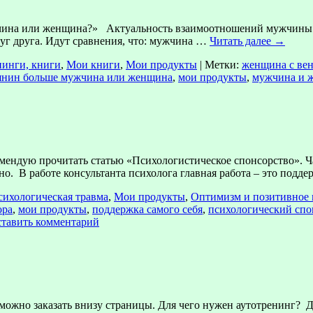
чина или женщина?» Актуальность взаимоотношений мужчины и
руг друга. Идут сравнения, что: мужчина …
Читать далее
→
нинги, книги
,
Мои книги
,
Мои продукты
|
Метки:
женщина с ве
янин больше мужчина или женщина
,
мои продукты
,
мужчина и 
екомендую прочитать статью «Психологистическое спонсорство». Ч
о. В работе консультанта психолога главная работа – это подд
психологическая травма
,
Мои продукты
,
Оптимизм и позитивное
ора
,
мои продукты
,
поддержка самого себя
,
психологический спо
тавить комментарий
но заказать внизу страницы. Для чего нужен аутотренинг? Для