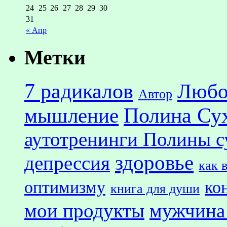
24
25
26
27
28
29
30
31
« Апр
Метки
7 радикалов
Любо
Автор
Полина Су
мышление
аутотренинги Полины с
здоровье
депрессия
как 
оптимизму
ко
книга для души
мои продукты
мужчина