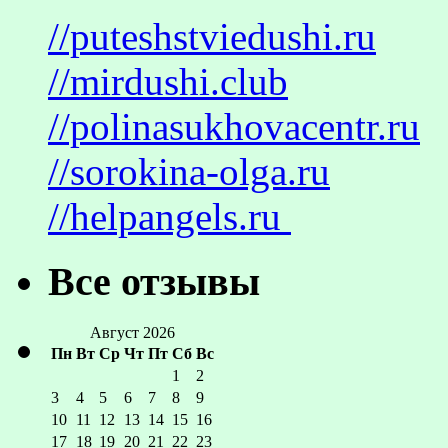
//puteshstviedushi.ru
//mirdushi.club
//polinasukhovacentr.ru
//sorokina-olga.ru
//helpangels.ru
Все отзывы
Август 2026
Пн
Вт
Ср
Чт
Пт
Сб
Вс
1
2
3
4
5
6
7
8
9
10
11
12
13
14
15
16
17
18
19
20
21
22
23