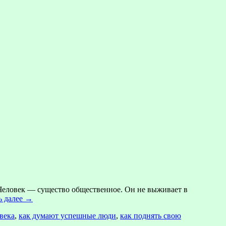
 Человек — существо общественное. Он не выживает в
ь далее
→
века
,
как думают успешные люди
,
как поднять свою