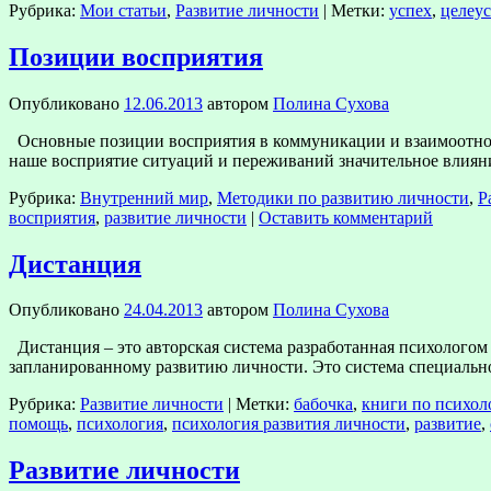
Рубрика:
Мои статьи
,
Развитие личности
|
Метки:
успех
,
целеу
Позиции восприятия
Опубликовано
12.06.2013
автором
Полина Сухова
Основные позиции восприятия в коммуникации и взаимоотношен
наше восприятие ситуаций и переживаний значительное влияни
Рубрика:
Внутренний мир
,
Методики по развитию личности
,
Р
восприятия
,
развитие личности
|
Оставить комментарий
Дистанция
Опубликовано
24.04.2013
автором
Полина Сухова
Дистанция​ – это авторская система разработанная психологом
запланированному развитию личности. Это система специальн
Рубрика:
Развитие личности
|
Метки:
бабочка
,
книги по психол
помощь
,
психология
,
психология развития личности
,
развитие
,
Развитие личности