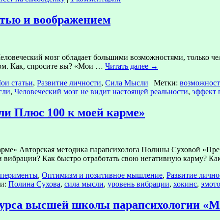
стью и воображением
овеческий мозг обладает большими возможностями, только челов
ком. Как, спросите вы? «Мои …
Читать далее
→
ои статьи
,
Развитие личности
,
Сила Мысли
|
Метки:
возможност
сли
,
Человеческий мозг не видит настоящей реальности
,
эффект 
ли Плюс 100 к моей карме»
рме» Авторская методика парапсихолога Полины Суховой «Пре
ои вибрации? Как быстро отработать свою негативную карму? К
сперименты
,
Оптимизм и позитивное мышление
,
Развитие лично
и:
Полина Сухова
,
сила мысли
,
уровень вибрации
,
хокинс
,
эмот
курса высшей школы парапсихологии «