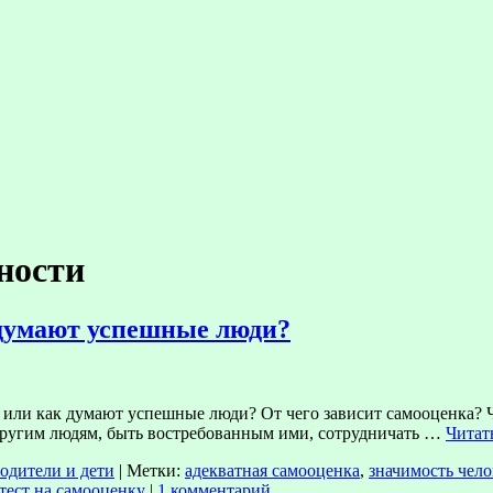
ности
 думают успешные люди?
у или как думают успешные люди? От чего зависит самооценка?
 другим людям, быть востребованным ими, сотрудничать …
Читат
одители и дети
|
Метки:
адекватная самооценка
,
значимость чело
тест на самооценку
|
1 комментарий