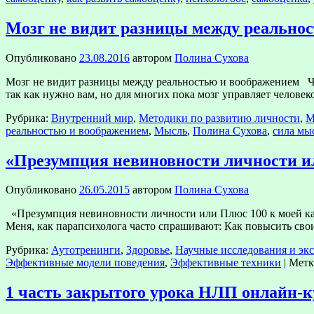
Мозг не видит разницы между реально
Опубликовано
23.08.2016
автором
Полина Сухова
Мозг не видит разницы между реальностью и воображением Чел
так как нужно вам, но для многих пока мозг управляет челове
Рубрика:
Внутренний мир
,
Методики по развитию личности
,
М
реальностью и воображением
,
Мысль
,
Полина Сухова
,
сила мы
«Презумпция невиновности личности и
Опубликовано
26.05.2015
автором
Полина Сухова
«Презумпция невиновности личности или Плюс 100 к моей ка
Меня, как парапсихолога часто спрашивают: Как повысить св
Рубрика:
Аутотренинги
,
Здоровье
,
Научные исследования и эк
Эффективные модели поведения
,
Эффективные техники
|
Метк
1 часть закрытого урока НЛП онлайн-