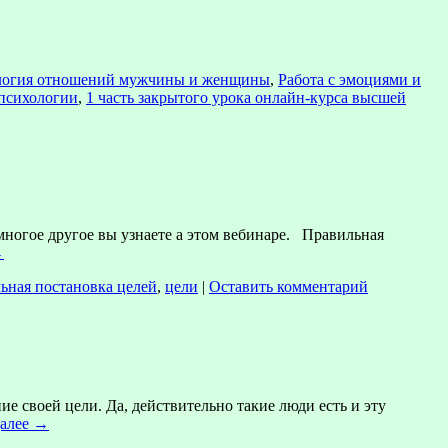
логия отношений мужчины и женщины
,
Работа с эмоциями и
апсихологии
,
1 часть закрытого урока онлайн-курса высшей
многое другое вы узнаете а этом вебинаре. Правильная
→
ьная постановка целей
,
цели
|
Оставить комментарий
 своей цели. Да, действительно такие люди есть и эту
далее
→