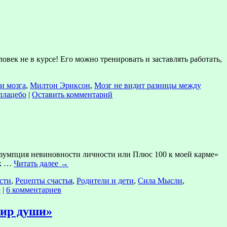
ек не в курсе! Его можно тренировать и заставлять работать,
и мозга
,
Милтон Эриксон
,
Мозг не видит разницы между
плацебо
|
Оставить комментарий
зумпция невиновности личности или Плюс 100 к моей карме»
ак …
Читать далее
→
сти
,
Рецепты счастья
,
Родители и дети
,
Сила Мысли
,
о
|
6 комментариев
Мир души»