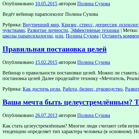
Опубликовано
10.05.2015
автором
Полина Сухова
Ведёт вебинар парапсихолог Полина Сухова
Рубрика:
Внутренний мир
,
Кризис, стресс, депрессия, психоло
чувствами
,
Развитие личности
,
Эффективные техники
|
Метки:
школы парапсихологии
,
нлп
,
Полина Сухова
|
Оставить комме
Правильная постановка целей
Опубликовано
15.02.2015
автором
Полина Сухова
Вебинар о правильности постановки целей. Можно ли ставить ц
постановка целей Далее проделайте технику «Мечтатель, Реа
Рубрика:
Как достичь цели
,
Работа, бизнес, руководство
,
Разви
Ваша мечта быть целеустремлённым? Т
Опубликовано
26.07.2013
автором
Полина Сухова
Как стать целеустремлённым? Многие люди считают себя неуве
тенденцию определяет тип характера человека (в основном). Но