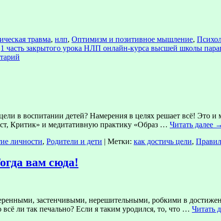
гическая травма
,
нлп
,
Оптимизм и позитивное мышление
,
Психо
1 часть закрытого урока НЛП онлайн-курса высшей школы пар
нтарий
ели в воспитании детей? Намерения в целях решает всё! Это и 
лист, Критик» и медитативную практику «Образ …
Читать далее
тие личности
,
Родители и дети
|
Метки:
как достичь цели
,
Правил
огда вам сюда!
ренными, застенчивыми, нерешительными, робкими в достижение
 всё ли так печально? Если я таким уродился, то, что …
Читать 