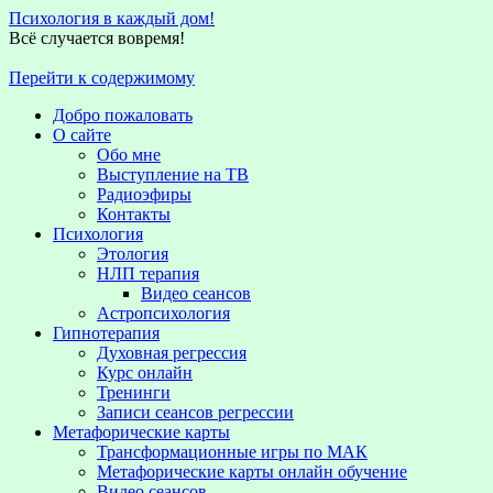
Психология в каждый дом!
Всё случается вовремя!
Перейти к содержимому
Добро пожаловать
О сайте
Обо мне
Выступление на TВ
Радиоэфиры
Контакты
Психология
Этология
НЛП терапия
Видео сеансов
Астропсихология
Гипнотерапия
Духовная регрессия
Курс онлайн
Тренинги
Записи сеансов регрессии
Метафорические карты
Трансформационные игры по МАК
Метафорические карты онлайн обучение
Видео сеансов