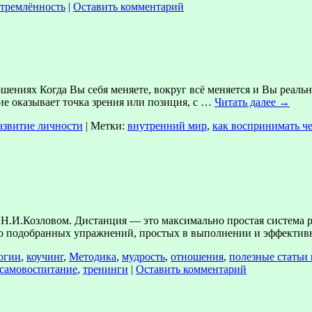
стремлённость
|
Оставить комментарий
иях Когда Вы себя меняете, вокруг всё меняется и Вы реально 
е оказывает точка зрения или позиция, с …
Читать далее
→
азвитие личности
|
Метки:
внутренний мир
,
как воспринимать ч
 Н.И.Козловом. Дистанция — это максимально простая система р
о подобранных упражнений, простых в выполнении и эффективн
огии
,
коучинг
,
Методика
,
мудрость
,
отношения
,
полезные статьи
самовоспитание
,
тренинги
|
Оставить комментарий