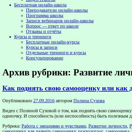
Бесплатная онлайн-школа
Преподаватели онлайн-школы
Программа школы
Записи вебинаров онлайн-школы
Вопрос — ответ по школе
Отзывы и отчёты
Курсы и тренинги
Бесплатные онлайн-курсы
Курсы в записи
Отдельные тренинги и курсы
Консультирование
Архив рубрики:
Развитие лич
Как поднять свою самооценку или как
Опубликовано
27.09.2016
автором
Полина Сухова
Видео с Полиной Суховой о том, как поднять свою самооценк
одиночку. И способность (или неспособность) быть полезным
Рубрика:
Работа с эмоциями и чувствами
,
Развитие личности
,
Р
самооценку
,
как развить самооценку
,
психологоос
,
самооценка
,