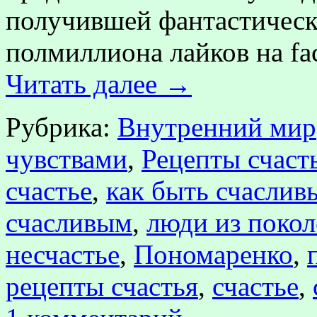
получившей фантастическ
полмиллиона лайков на f
Читать далее
→
Рубрика:
Внутренний мир
чувствами
,
Рецепты счаст
счастье
,
как быть счаслив
счасливым
,
люди из поко
несчастье
,
Пономаренко
,
рецепты счастья
,
счастье
,