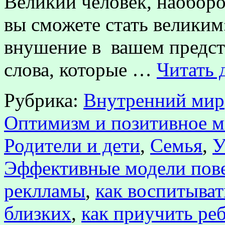
Великий человек, наоборот
вы сможете стать великим
внушение в вашем предст
слова, которые …
Читать 
Рубрика:
Внутренний мир
Оптимизм и позитивное 
Родители и дети
,
Семья
,
У
Эффективные модели пов
реклламы
,
как воспитыват
близких
,
как приучить ре