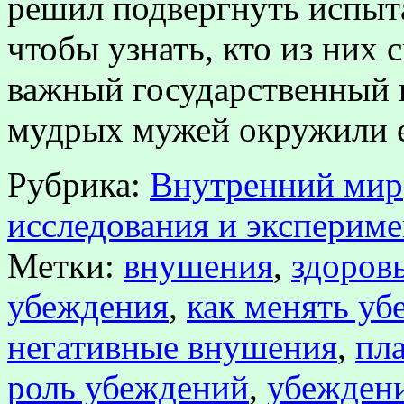
решил подвергнуть испыт
чтобы узнать, кто из них 
важный государственный 
мудрых мужей окружили 
Рубрика:
Внутренний мир
исследования и эксперим
Метки:
внушения
,
здоров
убеждения
,
как менять уб
негативные внушения
,
пл
роль убеждений
,
убежден