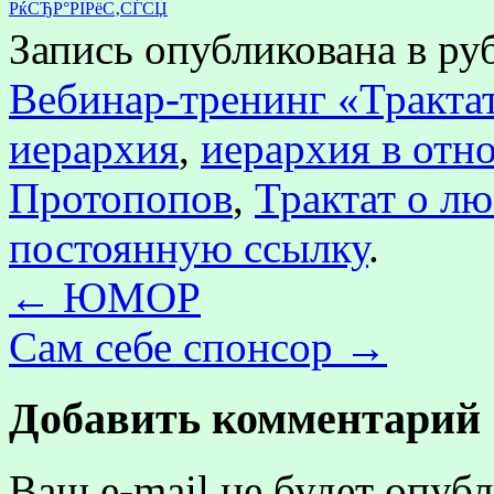
РќСЂР°РІРёС‚СЃСЏ
Запись опубликована в р
Вебинар-тренинг «Тракта
иерархия
,
иерархия в отн
Протопопов
,
Трактат о л
постоянную ссылку
.
←
ЮМОР
Сам себе спонсор
→
Добавить комментарий
Ваш e-mail не будет опубл