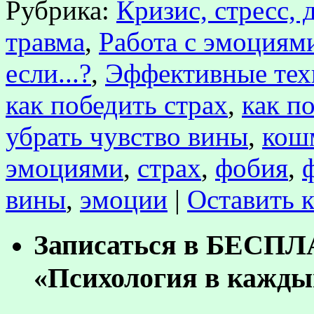
Рубрика:
Кризис, стресс, 
травма
,
Работа с эмоциям
если...?
,
Эффективные тех
как победить страх
,
как п
убрать чувство вины
,
кош
эмоциями
,
страх
,
фобия
,
вины
,
эмоции
|
Оставить 
Записаться в БЕСП
«Психология в кажды