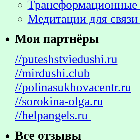
Трансформационные 
Медитации для связи
Мои партнёры
//puteshstviedushi.ru
//mirdushi.club
//polinasukhovacentr.ru
//sorokina-olga.ru
//helpangels.ru
Все отзывы