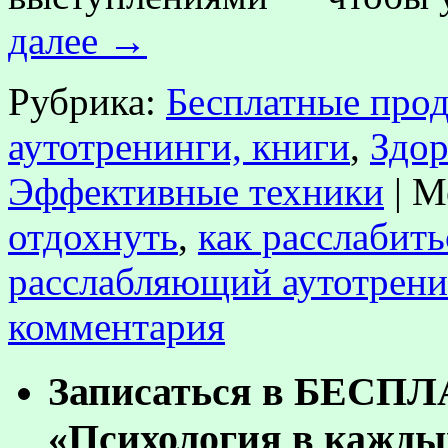
далее
→
Рубрика:
Бесплатные прод
аутотренинги, книги
,
Здор
Эффективные техники
|
М
отдохнуть
,
как расслабить
расслабляющий аутотрени
комментария
Записаться в БЕСП
«Психология в кажды