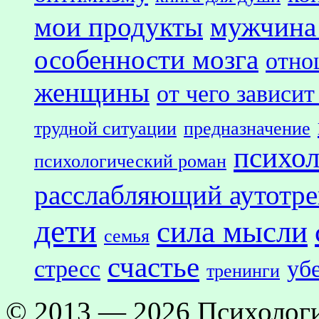
мои продукты
мужчина
особенности мозга
отно
женщины
от чего зависит
трудной ситуации
предназначение
психол
психологический роман
расслабляющий аутотр
дети
сила мысли
семья
счастье
стресс
уб
тренинги
© 2013 — 2026 Психологи