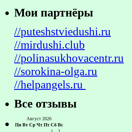
Мои партнёры
//puteshstviedushi.ru
//mirdushi.club
//polinasukhovacentr.ru
//sorokina-olga.ru
//helpangels.ru
Все отзывы
Август 2026
Пн
Вт
Ср
Чт
Пт
Сб
Вс
1
2