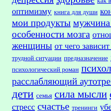
как 
оптимизму
ко
книга для души
мои продукты
мужчина
особенности мозга
отно
женщины
от чего зависит
трудной ситуации
предназначение
психол
психологический роман
расслабляющий аутотр
дети
сила мысли
семья
счастье
стресс
уб
тренинги