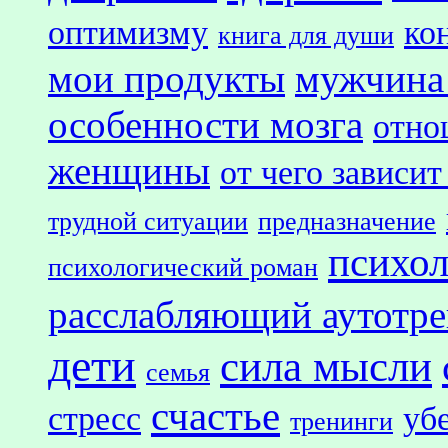
оптимизму
ко
книга для души
мои продукты
мужчина
особенности мозга
отно
женщины
от чего зависит
трудной ситуации
предназначение
психол
психологический роман
расслабляющий аутотр
дети
сила мысли
семья
счастье
стресс
уб
тренинги