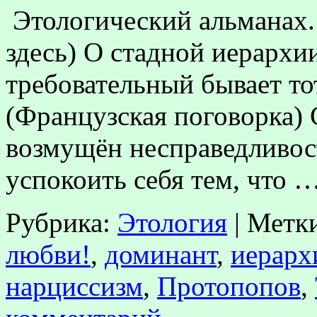
Этологический альманах
здесь) О стадной иерархии
требовательный бывает тот
(Французская поговорка) 
возмущён несправедливос
успокоить себя тем, что 
Рубрика:
Этология
|
Метк
любви!
,
доминант
,
иерарх
нарциссизм
,
Протопопов
,