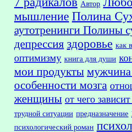
7 радикалов
Любо
Автор
Полина Су
мышление
аутотренинги Полины с
здоровье
депрессия
как 
оптимизму
ко
книга для души
мои продукты
мужчина
особенности мозга
отно
женщины
от чего зависит
трудной ситуации
предназначение
психол
психологический роман