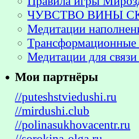
Правила игры Мироз
ЧУВСТВО ВИНЫ С
Медитации наполнен
Трансформационные 
Медитации для связи
Мои партнёры
//puteshstviedushi.ru
//mirdushi.club
//polinasukhovacentr.ru
//sorokina-olga.ru