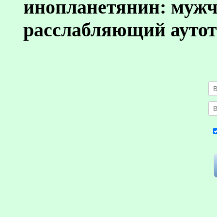
инопланетянин: муж
расслабляющий аутот