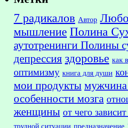
7 радикалов
Любо
Автор
Полина Су
мышление
аутотренинги Полины с
здоровье
депрессия
как 
оптимизму
ко
книга для души
мои продукты
мужчина
особенности мозга
отно
женщины
от чего зависит
трудной ситуации
предназначение