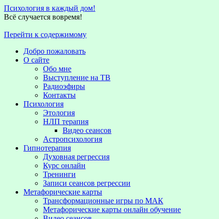
Психология в каждый дом!
Всё случается вовремя!
Перейти к содержимому
Добро пожаловать
О сайте
Обо мне
Выступление на TВ
Радиоэфиры
Контакты
Психология
Этология
НЛП терапия
Видео сеансов
Астропсихология
Гипнотерапия
Духовная регрессия
Курс онлайн
Тренинги
Записи сеансов регрессии
Метафорические карты
Трансформационные игры по МАК
Метафорические карты онлайн обучение
Видео сеансов