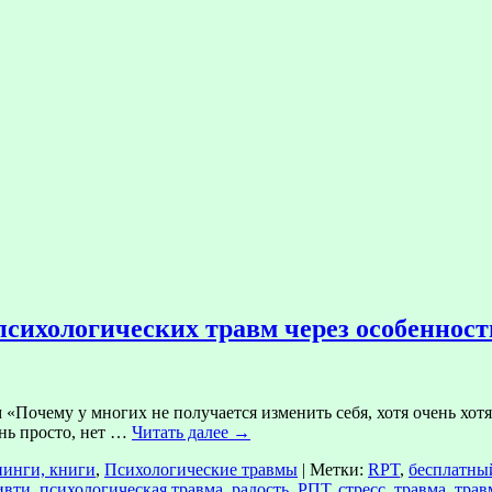
сихологических травм через особенност
очему у многих не получается изменить себя, хотя очень хотят?»
ень просто, нет …
Читать далее
→
нинги, книги
,
Психологические травмы
|
Метки:
RPT
,
бесплатны
ивти
,
психологическая травма
,
радость
,
РПТ
,
стресс
,
травма
,
трав