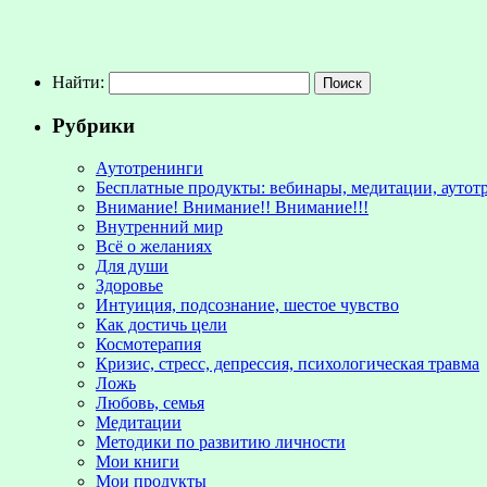
Найти:
Рубрики
Аутотренинги
Бесплатные продукты: вебинары, медитации, аутот
Внимание! Внимание!! Внимание!!!
Внутренний мир
Всё о желаниях
Для души
Здоровье
Интуиция, подсознание, шестое чувство
Как достичь цели
Космотерапия
Кризис, стресс, депрессия, психологическая травма
Ложь
Любовь, семья
Медитации
Методики по развитию личности
Мои книги
Мои продукты