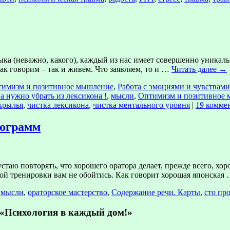
зыка (неважно, какого), каждый из нас имеет совершенно уникал
к говорим – так и живем. Что заявляем, то и …
Читать далее
→
имизм и позитивное мышление
,
Работа с эмоциями и чувствами
а нужно убрать из лексикона !
,
мысли
,
Оптимизм и позитивное
крылья
,
чистка лексикона
,
чистка ментального уровня
|
19 комме
рограмм
устаю повторять, что хорошего оратора делает, прежде всего, х
кой тренировки вам не обойтись. Как говорит хорошая японская
,
мысли
,
ораторское мастерство
,
Содержание речи. Карты
,
сто пр
Психология в каждый дом!»