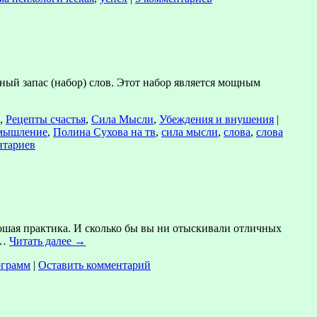
ьный запас (набор) слов. Этот набор является мощным
,
Рецепты счастья
,
Сила Мысли
,
Убеждения и внушения
|
 мышление
,
Полина Сухова на тв
,
сила мысли
,
слова
,
слова
нтариев
орошая практика. И сколько бы вы ни отыскивали отличных
 …
Читать далее
→
ограмм
|
Оставить комментарий