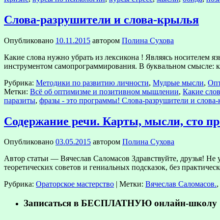
Слова-разрушители и слова-крылья
Опубликовано
10.11.2015
автором
Полина Сухова
Какие слова нужно убрать из лексикона ! Являясь носителем я
инструментом самопрограммирования. В буквальном смысле: ка
Рубрика:
Методики по развитию личности
,
Мудрые мысли
,
Опт
Метки:
Всё об оптимизме и позитивном мышлении
,
Какие слов
паразиты
,
фразы - это программы! Слова-разрушители и слова-
Содержание речи. Карты, мысли, сто п
Опубликовано
03.05.2015
автором
Полина Сухова
Автор статьи — Вячеслав Саломасов Здравствуйте, друзья! Не 
теоретических советов и гениальных подсказок, без практичес
Рубрика:
Ораторское мастерство
|
Метки:
Вячеслав Саломасов.
Записаться в БЕСПЛАТНУЮ онлайн-школу «