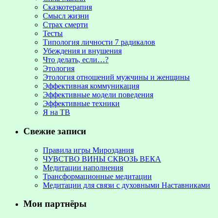
Сказкотерапия
Смысл жизни
Страх смерти
Тесты
Типология личности 7 радикалов
Убеждения и внушения
Что делать, если…?
Этология
Этология отношений мужчины и женщины
Эффективная коммуникация
Эффективные модели поведения
Эффективные техники
Я на ТВ
Свежие записи
Правила игры Мироздания
ЧУВСТВО ВИНЫ СКВОЗЬ ВЕКА
Медитации наполнения
Трансформационные медитации
Медитации для связи с духовными Наставниками
Мои партнёры