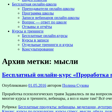
Бесплатная онлайн-школа
Преподаватели онлайн-школы
Программа школы
Записи вебинаров онлайн-школы
Вопрос — ответ по школе
Отзывы и отчёты
Курсы и тренинги
Бесплатные онлайн-курсы
Курсы в записи
Отдельные тренинги и курсы
Консультирование
Архив метки:
мысли
Бесплатный онлайн-курс «Проработка п
Опубликовано
01.05.2016
автором
Полина Сухова
Проработка психологических травм Задавались ли вы вопросом «П
многие курсы и тренинги, вебинары, а воз и ныне там? Всё оч
Рубрика:
Бесплатные продукты: вебинары, медитации, аутотре
Кризис
,
курсы по психологии
,
курсы стресс
,
мысли
,
обида
,
поз