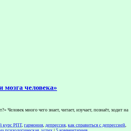
и мозга человека»
 Человек много чего знает, читает, изучает, познаёт, ходит на
й курс РПТ
,
гармония
,
депрессия
,
как справиться с депрессией
,
ма психологическая
,
успех
|
5 комментариев