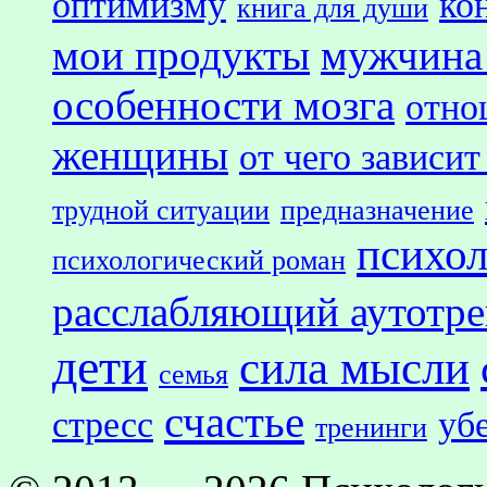
оптимизму
ко
книга для души
мои продукты
мужчина
особенности мозга
отно
женщины
от чего зависит
трудной ситуации
предназначение
психол
психологический роман
расслабляющий аутотр
дети
сила мысли
семья
счастье
стресс
уб
тренинги