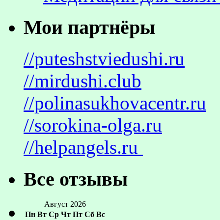
Мои партнёры
//puteshstviedushi.ru
//mirdushi.club
//polinasukhovacentr.ru
//sorokina-olga.ru
//helpangels.ru
Все отзывы
Август 2026
Пн
Вт
Ср
Чт
Пт
Сб
Вс