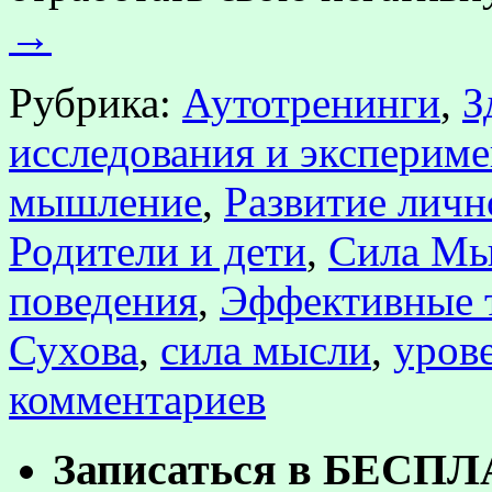
→
Рубрика:
Аутотренинги
,
З
исследования и эксперим
мышление
,
Развитие личн
Родители и дети
,
Сила Мы
поведения
,
Эффективные 
Сухова
,
сила мысли
,
уров
комментариев
Записаться в БЕСП