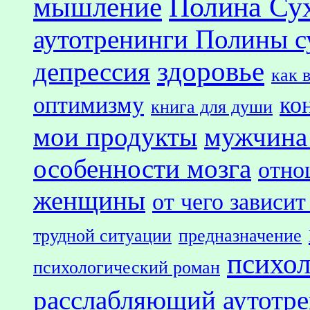
Полина Су
мышление
аутотренинги Полины с
здоровье
депрессия
как 
оптимизму
ко
книга для души
мои продукты
мужчина
особенности мозга
отно
женщины
от чего зависит
трудной ситуации
предназначение
психол
психологический роман
расслабляющий аутотр