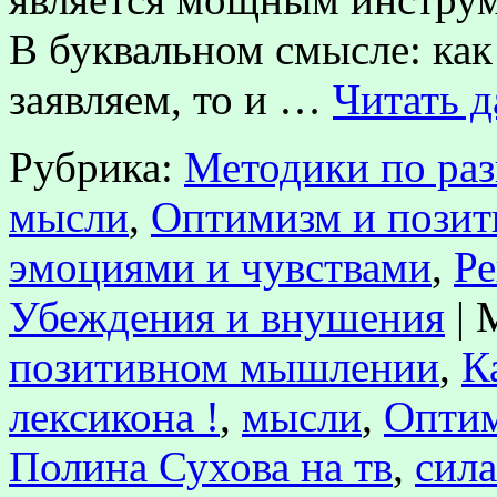
В буквальном смысле: как
заявляем, то и …
Читать 
Рубрика:
Методики по ра
мысли
,
Оптимизм и пози
эмоциями и чувствами
,
Ре
Убеждения и внушения
|
позитивном мышлении
,
К
лексикона !
,
мысли
,
Оптим
Полина Сухова на тв
,
сил