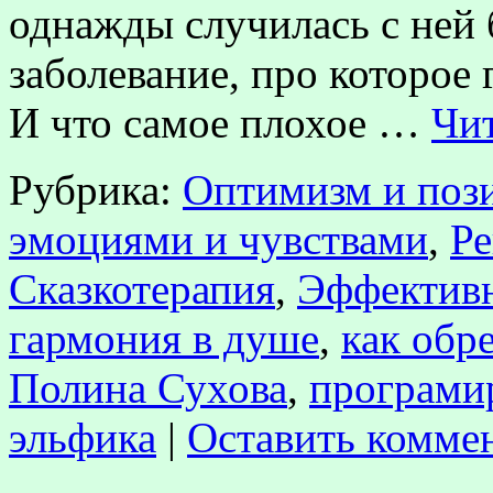
однажды случилась с ней 
заболевание, про которое
И что самое плохое …
Чит
Рубрика:
Оптимизм и поз
эмоциями и чувствами
,
Ре
Сказкотерапия
,
Эффектив
гармония в душе
,
как обр
Полина Сухова
,
програми
эльфика
|
Оставить комме