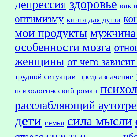
здоровье
депрессия
как 
оптимизму
ко
книга для души
мои продукты
мужчина
особенности мозга
отно
женщины
от чего зависит
трудной ситуации
предназначение
психол
психологический роман
расслабляющий аутотр
дети
сила мысли
семья
счастье
стресс
уб