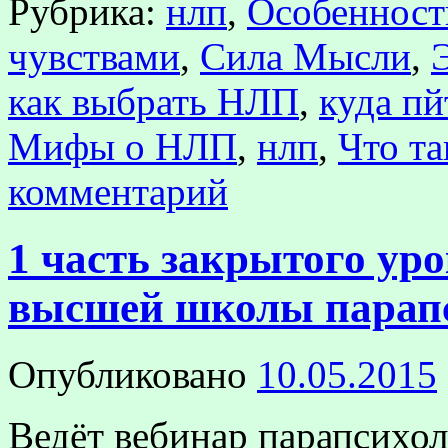
Рубрика:
нлп
,
Особенност
чувствами
,
Сила Мысли
,
как выбрать НЛП
,
куда п
Мифы о НЛП
,
нлп
,
Что т
комментарий
1 часть закрытого ур
высшей школы парап
Опубликовано
10.05.2015
Ведёт вебинар парапсихо