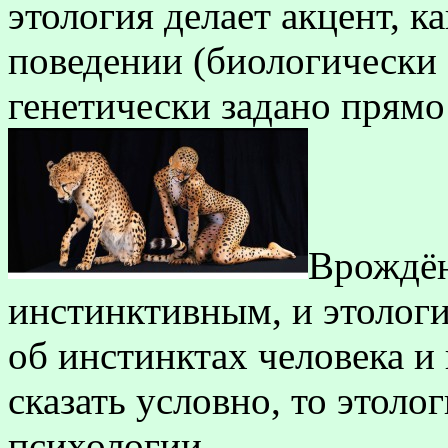
этология делает акцент, к
поведении (биологически 
генетически задано прямо
Врождён
инстинктивным, и этологи
об инстинктах человека и
сказать условно, то этоло
психологии.