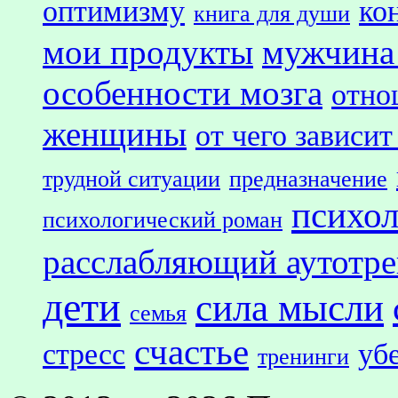
оптимизму
ко
книга для души
мои продукты
мужчина
особенности мозга
отно
женщины
от чего зависит
трудной ситуации
предназначение
психол
психологический роман
расслабляющий аутотр
дети
сила мысли
семья
счастье
стресс
уб
тренинги