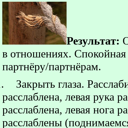
Результат:
О
в отношениях. Спокойная
партнёру/партнёрам.
.
Закрыть глаза. Расслаб
расслаблена, левая рука р
расслаблена, левая нога р
расслаблены (поднимаемс