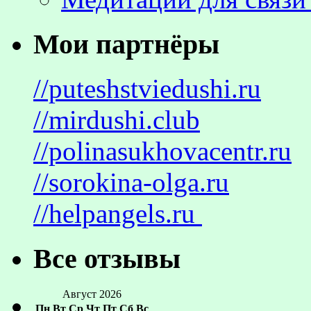
Мои партнёры
//puteshstviedushi.ru
//mirdushi.club
//polinasukhovacentr.ru
//sorokina-olga.ru
//helpangels.ru
Все отзывы
Август 2026
Пн
Вт
Ср
Чт
Пт
Сб
Вс