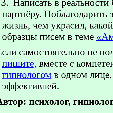
13.
Написать в реальности
партнёру. Поблагодарить з
жизнь, чем украсил, како
образцы писем в теме
«Ам
Если самостоятельно не пол
пишите,
вместе с компет
гипнологом
в одном лице, 
эффективней.
Автор: психолог, гипноло