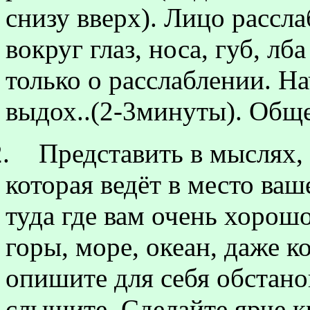
снизу вверх). Лицо расс
вокруг глаз, носа, губ, л
только о расслаблении. Н
выдох..(2-3минуты). Обще
.
Представить в мыслях, 
которая ведёт в место ваш
туда где вам очень хорош
горы, море, океан, даже 
опишите для себя обстанов
слышите. Сделайте ярче к