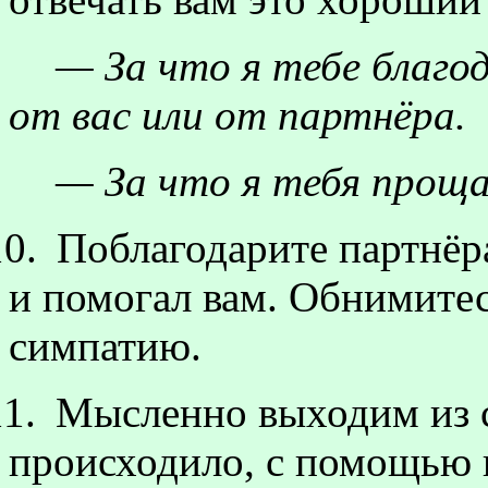
— За что я тебе благ
от вас или от партнёра.
— За что я тебя прощ
10.
Поблагодарите партнёра 
и помогал вам. Обнимите
симпатию.
11.
Мысленно выходим из св
происходило, с помощью в