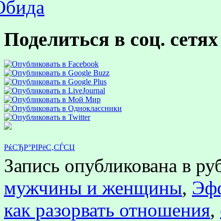
Обида
Поделиться в соц. сетях
РќСЂР°РІРёС‚СЃСЏ
Запись опубликована в р
мужчины и женщины
,
Эф
как разорвать отношения
,