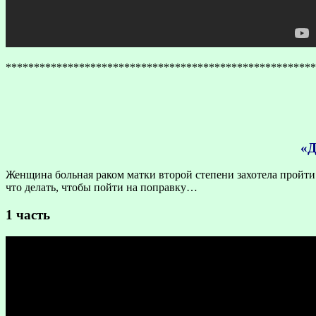
*******************************************************
«Д
Женщина больная раком матки второй степени захотела пройти
что делать, чтобы пойти на поправку…
1 часть