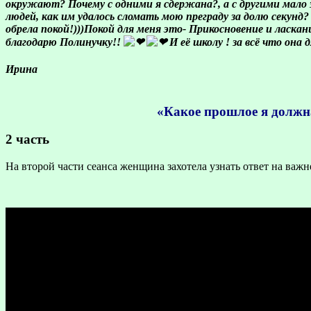
окружают? Почему с одними я сдержана?, а с другими мало з
людей, как им удалось сломать мою преграду за долю секунд?
обрела покой!)))Покой для меня это- Прикосновение и ласкан
благодарю Полинучку!!
И её школу ! за всё что она 
Ирина
«Какое прошлое я должн
2 часть
На второй части сеанса женщина захотела узнать ответ на важ