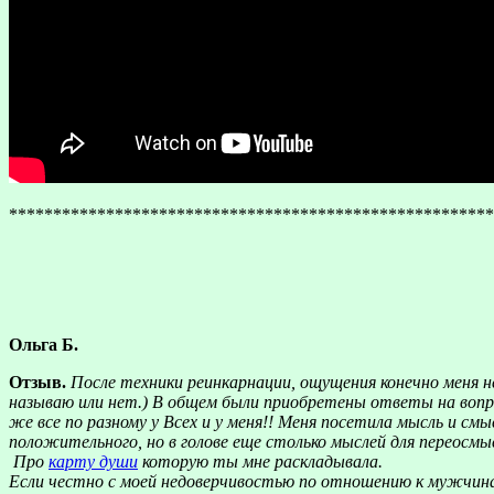
*******************************************************
Ольга Б.
Отзыв.
После техники реинкарнации, ощущения конечно меня н
называю или нет.) В общем были приобретены ответы на вопро
же все по разному у Всех и у меня!! Меня посетила мысль и смы
положительного, но в голове еще столько мыслей для переосмысл
Про
карту души
которую ты мне раскладывала.
Если честно с моей недоверчивостью по отношению к мужчина