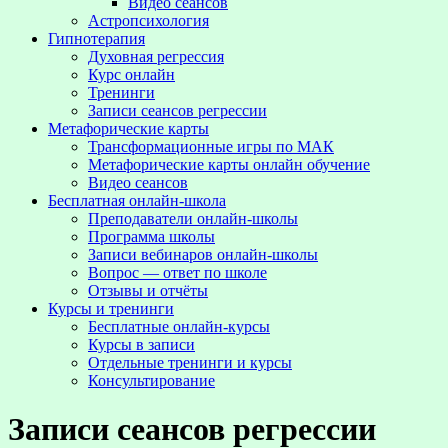
Видео сеансов
Астропсихология
Гипнотерапия
Духовная регрессия
Курс онлайн
Тренинги
Записи сеансов регрессии
Метафорические карты
Трансформационные игры по МАК
Метафорические карты онлайн обучение
Видео сеансов
Бесплатная онлайн-школа
Преподаватели онлайн-школы
Программа школы
Записи вебинаров онлайн-школы
Вопрос — ответ по школе
Отзывы и отчёты
Курсы и тренинги
Бесплатные онлайн-курсы
Курсы в записи
Отдельные тренинги и курсы
Консультирование
Записи сеансов регрессии