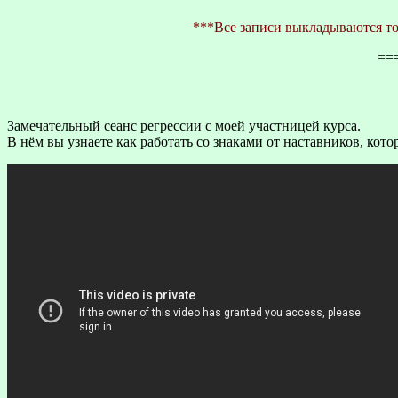
***Все записи выкладываются то
==
Замечательный сеанс регрессии с моей участницей курса.
В нём вы узнаете как работать со знаками от наставников, ко