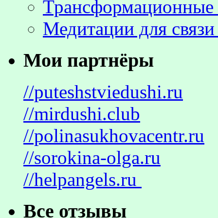
Трансформационные 
Медитации для связи
Мои партнёры
//puteshstviedushi.ru
//mirdushi.club
//polinasukhovacentr.ru
//sorokina-olga.ru
//helpangels.ru
Все отзывы