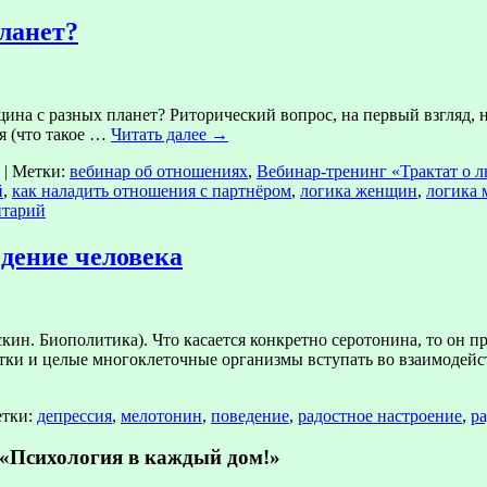
ланет?
 с разных планет? Риторический вопрос, на первый взгляд, не
ия (что такое …
Читать далее
→
|
Метки:
вебинар об отношениях
,
Вебинар-тренинг «Трактат о 
й
,
как наладить отношения с партнёром
,
логика женщин
,
логика
нтарий
едение человека
ин. Биополитика). Что касается конкретно серотонина, то он п
и и целые многоклеточные организмы вступать во взаимодейст
тки:
депрессия
,
мелотонин
,
поведение
,
радостное настроение
,
ра
Психология в каждый дом!»