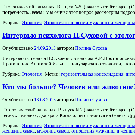
Этологический альманах. Выпуск №5 (начало читайте здесь) О 
потребность. Зачем? Мы сейчас этот вопрос рассмотрим подро
Рубрика:
Этология
,
Этология отношений мужчины и женщины
Интервью психолога П.Суховой с этол
Опубликовано
24.09.2013
автором
Полина Сухова
Интервью психолога П.Суховой с этологом А.И.Протопоповым 
Протопопов. Анатолий Ильич – популяризатор этологии, автор
Рубрика:
Этология
|
Метки:
горизонтальная консолидация
,
инт
Кто мы больше? Человек или животное
Опубликовано
13.08.2013
автором
Полина Сухова
Этологический альманах. Выпуск №2 (начало читайте здесь) 
разных человека, два врага Когда один стремится на балеты Д
Рубрика:
Этология
,
Этология отношений мужчины и женщины
женщина самка
,
мужчина самец
,
отношения мужчины и женщ