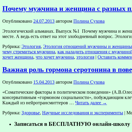
Почему мужчина и женщина с разных п
Опубликовано
24.07.2013
автором
Полина Сухова
Этологический альманах. Выпуск №1 Почему мужчина и женщина
месте. А ведь есть ответ на этот злободневный вопрос. Этолог
Рубрика:
Этология
,
Этология отношений мужчины и женщины
чему стремиться мужчина
,
как наладить отношения с мужчино
хочет женщина
,
что хочет мужчина
,
этология
|
Оставить комме
Важная роль гормона серотонина в пов
Опубликовано
15.04.2013
автором
Полина Сухова
«Соматические факторы в политическом поведении» (А.В.Олеск
консервативным «гормоном социальности», побуждающим клетк
Каждый из нейротрансмиттеров …
Читать далее
→
Рубрика:
Здоровье
,
Научные исследования и эксперименты
|
Ме
Записаться в БЕСПЛАТНУЮ онлайн-школу «