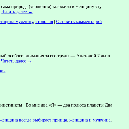
, сама природа (эволюция) заложила в женщину эту
…
Читать далее
→
женщина мужчину
,
этология
|
Оставить комментарий
ный особого внимания за его труды — Анатолий Ильич
…
Читать далее
→
рия
е инстинкты Во мне два «Я» — два полюса планеты Два
женщина всегда выбирает принца
,
женщина и мужчина
,