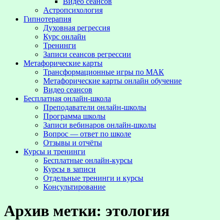
Видео сеансов
Астропсихология
Гипнотерапия
Духовная регрессия
Курс онлайн
Тренинги
Записи сеансов регрессии
Метафорические карты
Трансформационные игры по МАК
Метафорические карты онлайн обучение
Видео сеансов
Бесплатная онлайн-школа
Преподаватели онлайн-школы
Программа школы
Записи вебинаров онлайн-школы
Вопрос — ответ по школе
Отзывы и отчёты
Курсы и тренинги
Бесплатные онлайн-курсы
Курсы в записи
Отдельные тренинги и курсы
Консультирование
Архив метки:
этология