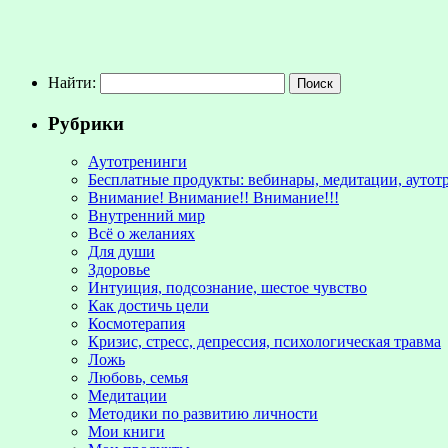
Найти:
Рубрики
Аутотренинги
Бесплатные продукты: вебинары, медитации, аутот
Внимание! Внимание!! Внимание!!!
Внутренний мир
Всё о желаниях
Для души
Здоровье
Интуиция, подсознание, шестое чувство
Как достичь цели
Космотерапия
Кризис, стресс, депрессия, психологическая травма
Ложь
Любовь, семья
Медитации
Методики по развитию личности
Мои книги