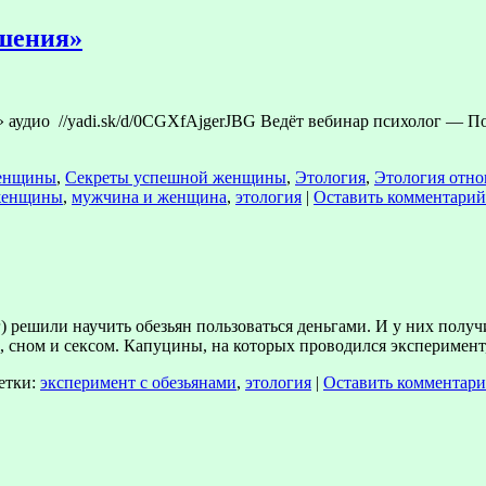
шения»
аудио //yadi.sk/d/0CGXfAjgerJBG Ведёт вебинар психолог — П
женщины
,
Секреты успешной женщины
,
Этология
,
Этология отн
женщины
,
мужчина и женщина
,
этология
|
Оставить комментарий
 решили научить обезьян пользоваться деньгами. И у них получил
 сном и сексом. Капуцины, на которых проводился эксперимен
етки:
эксперимент с обезьянами
,
этология
|
Оставить комментар