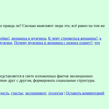
 правда ли? Сколько выясняют люди это, всё равно на том же
любви!
,
женщина и мужчина
,
К чему стремиться женщина?
,
к
 мужчин
,
Почему мужчина и женщина с разных планет?
,
что
редставляется в свете изложенных фактов эволюционно
вие друг с другом, формировать социальные структуры.
дость
,
счастье
,
эксперимент
,
этология
|
Оставить комментарий