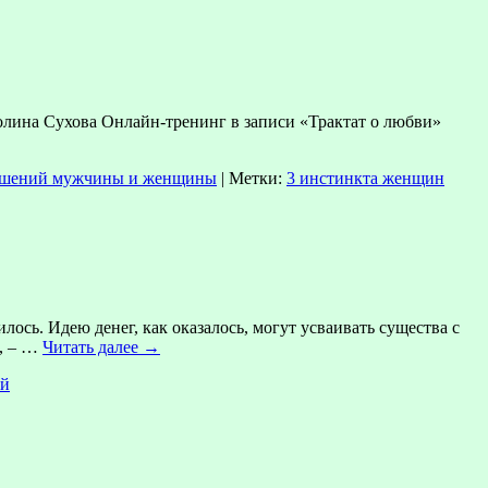
олина Сухова Онлайн-тренинг в записи «Трактат о любви»
ошений мужчины и женщины
|
Метки:
3 инстинкта женщин
ось. Идею денег, как оказалось, могут усваивать существа с
т, – …
Читать далее
→
ий