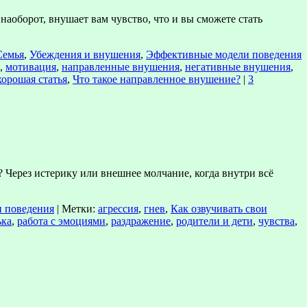
наоборот, внушает вам чувство, что и вы сможете стать
Семья
,
Убеждения и внушения
,
Эффективные модели поведения
,
мотивация
,
направленные внушения
,
негативные внушения
,
хорошая статья
,
Что такое направленное внушение?
|
3
 Через истерику или внешнее молчание, когда внутри всё
 поведения
|
Метки:
агрессия
,
гнев
,
Как озвучивать свои
ька
,
работа с эмоциями
,
раздражение
,
родители и дети
,
чувства
,