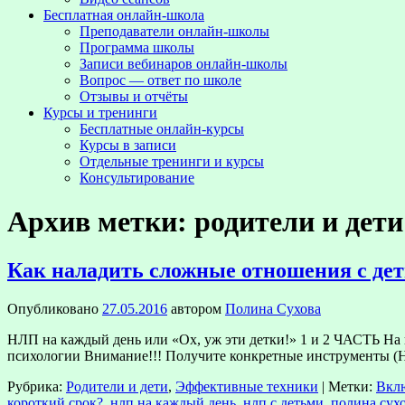
Бесплатная онлайн-школа
Преподаватели онлайн-школы
Программа школы
Записи вебинаров онлайн-школы
Вопрос — ответ по школе
Отзывы и отчёты
Курсы и тренинги
Бесплатные онлайн-курсы
Курсы в записи
Отдельные тренинги и курсы
Консультирование
Архив метки:
родители и дети
Как наладить сложные отношения с дет
Опубликовано
27.05.2016
автором
Полина Сухова
НЛП на каждый день или «Ох, уж эти детки!» 1 и 2 ЧАСТЬ На
психологии Внимание!!! Получите конкретные инструменты 
Рубрика:
Родители и дети
,
Эффективные техники
|
Метки:
Вклю
короткий срок?
,
нлп на каждый день
,
нлп с детьми
,
полина сух