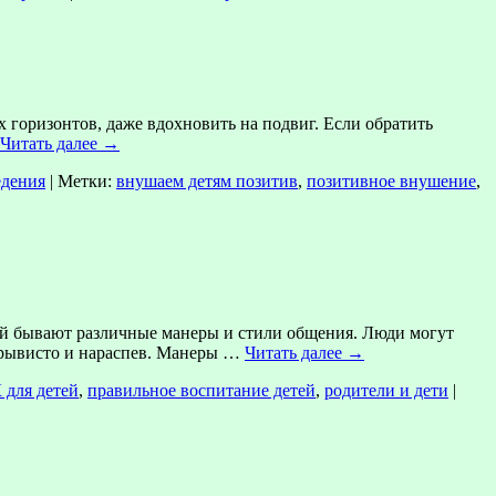
горизонтов, даже вдохновить на подвиг. Если обратить
Читать далее
→
едения
|
Метки:
внушаем детям позитив
,
позитивное внушение
,
 бывают различные манеры и стили общения. Люди могут
 отрывисто и нараспев. Манеры …
Читать далее
→
для детей
,
правильное воспитание детей
,
родители и дети
|