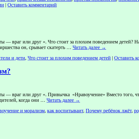
ии
|
Оставить комментарий
 — враг или друг «. Что стоит за плохим поведением детей? Н
пиршества он, срывает скатерть …
Читать далее
→
тели и дети
,
Что стоит за плохим поведением детей
|
Оставить к
зм?
ы — враг или друг «. Привычка «Нравоучение» Вместо того, чт
дителей, когда они …
Читать далее
→
воучение и морализм
,
как воспитываит
,
Почему ребёнок лжёт
,
ро