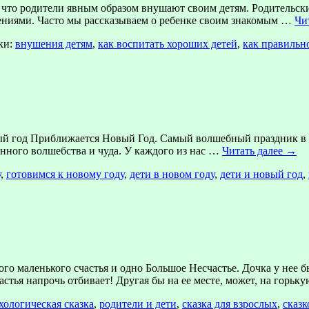
то родители явным образом внушают своим детям. Родительские
ениями. Часто мы рассказываем о ребенке своим знакомым …
Чи
ки:
внушения детям
,
как воспитать хороших детей
,
как правильн
Приближается Новый Год. Самый волшебный праздник в году!
нного волшебства и чуда. У каждого из нас …
Читать далее
→
у
,
готовимся к новому году
,
дети в новом году
,
дети и новый год
,
маленького счастья и одно Большое Несчастье. Дочка у нее был
частья напрочь отбивает! Другая бы на ее месте, может, на горь
хологическая сказка
,
родители и дети
,
сказка для взрослых
,
сказк