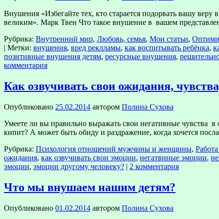
Внушения «Избегайте тех, кто старается подорвать вашу веру в
великим». Марк Твен Что такое внушение в вашем представлен
Рубрика:
Внутренний мир
,
Любовь, семья
,
Мои статьи
,
Оптими
|
Метки:
внушения
,
вред реклламы
,
как воспитывать ребёнка
,
к
позитивные внушения детям
,
ресурсные внушения
,
решительно
комментария
Как озвучивать свои ожидания, чувства
Опубликовано
25.02.2014
автором
Полина Сухова
Умеете ли вы правильно выражать свои негативные чувства в о
кипит? А может быть обиду и раздражение, когда хочется посл
Рубрика:
Психология отношений мужчины и женщины
,
Работа
ожидания
,
как озвучивать свои эмоции
,
негатвиные эмоции
,
не
эмоции
,
эмоции другому человеку?
|
2 комментария
Что мы внушаем нашим детям?
Опубликовано
01.02.2014
автором
Полина Сухова