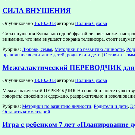
СИЛА ВНУШЕНИЯ
Опубликовано
16.10.2013
автором
Полина Сухова
Сила внушения Буквально одной фразой человек может настрои
внимание, что нам внушают с экрана телевизора, стоит задум
Рубрика:
Любовь, семья
,
Методики по развитию личности
,
Род
правильное воспитание детей
,
родители и дети
|
Оставить ком
Межгалактический ПЕРЕВОДЧИК для 
Опубликовано
13.10.2013
автором
Полина Сухова
Межгалактический ПЕРЕВОДЧИК На нашей планете существуют
говорить: спокойно и сдержано, раздражительно и взволнованн
Рубрика:
Методики по развитию личности
,
Родители и дети
,
Э
Оставить комментарий
Игра с ребенком 7 лет «Планирование д