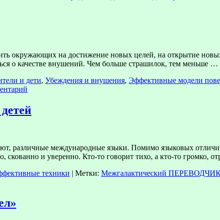
ть окружающих на достижение новых целей, на открытие новых 
аться о качестве внушений. Чем больше страшилок, тем меньше …
ители и дети
,
Убеждения и внушения
,
Эффективные модели пов
ментарий
детей
, различные международные языки. Помимо языковых отличий
о, скованно и уверенно. Кто-то говорит тихо, а кто-то громко,
ффективные техники
|
Метки:
Межгалактический ПЕРЕВОДЧИК 
ел»