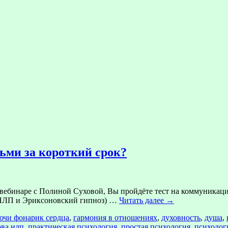
ьми за короткий срок?
 вебинаре с Полиной Суховой, Вы пройдёте тест на коммуникац
(НЛП и Эриксоновский гипноз) …
Читать далее
→
чи фонарик сердца
,
гармония в отношениях
,
духовность
,
душа
,
ова нлп
,
практическая психология
,
простая психология
,
психолог