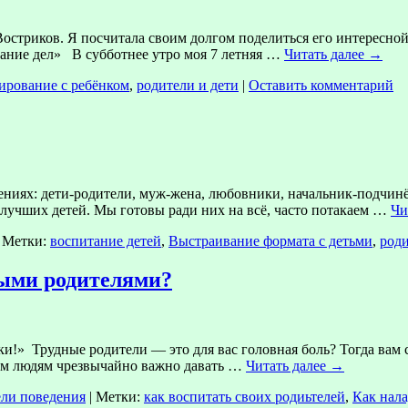
стриков. Я посчитала своим долгом поделиться его интересной
вание дел» В субботнее утро моя 7 летняя …
Читать далее
→
ирование с ребёнком
,
родители и дети
|
Оставить комментарий
ях: дети-родители, муж-жена, любовники, начальник-подчинённ
лучших детей. Мы готовы ради них на всё, часто потакаем …
Чи
Метки:
воспитание детей
,
Выстраивание формата с детьми
,
роди
ными родителями?
ки!» Трудные родители — это для вас головная боль? Тогда вам
лым людям чрезвычайно важно давать …
Читать далее
→
ли поведения
|
Метки:
как воспитать своих родиьтелей
,
Как нал