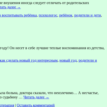
 внушения иногда следует отличать от родительских
тать далее
→
о воспитывать ребёнка
,
психологос
,
ребёнок
,
родители и дети
,
 Он несет в себе лучшие теплые воспоминания из детства,
как сделать новый год интересным
,
новый год
,
родители и
а больна, доктора сказали, что неизлечимо… А несчастье,
кую судьбину …
Читать далее
→
отерапия
|
Оставить комментарий