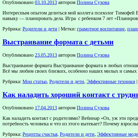
Опубликовано
03.10.2013
автором
Полина Сухова
Интересным опытом делиться мой коллега психолог Тимофей Во
навыку — планировать дела. Игра с ребенком 7 лет «Планиро
Рубрика:
Родители и дети
|
Метки:
грамотное воспитание
,
план
Выстраивание формата с детьми
Опубликовано
23.05.2013
автором
Полина Сухова
Выстраивание формата Выстраивание формата в любых отношени
Всё мы любим своих близких, особенно наших милых и самых 
Рубрика:
Мои статьи
,
Родители и дети
,
Эффективные техники
|
Как наладить хороший контакт с труд
Опубликовано
17.04.2013
автором
Полина Сухова
Как наладить контакт с родителями? Вебинар «Ох, уж эти пред
потребность человека и что из этого вытекает? Почему взрос
Рубрика:
Рецепты счастья
,
Родители и дети
,
Эффективные моде