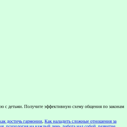
ию с детьми. Получите эффективную схему общения по законам
как достичь гармонии
,
Как наладить сложные отношения за
ия
,
психология на каждый день
,
работа над собой
,
развитие
,