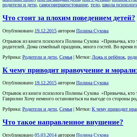
родители и дети
,
самосовершенстование
,
тело
,
школа психолог
Что стоит за плохим поведением детей?
Опубликовано
19.12.2015
автором
Полина Сухова
Отрывок из книги психолога Полины Сухова «Привычка, кто ты
родителей. Дома семейный праздник, много гостей. Во время 
Рубрика:
Родители и дети
,
Семья
|
Метки:
Ложь и ребёнок
,
роди
К чему приводит нравоучение и морали
Опубликовано
19.12.2015
автором
Полина Сухова
Отрывок из книги психолога Полины Сухова «Привычка, кто т
Гаврилин Хочу немного остановиться на выгоде со стороны ро
Рубрика:
Родители и дети
,
Семья
|
Метки:
К чему приводит нра
Что такое направленное внушение?
Опубликовано
05.03.2014
автором
Полина Сухова