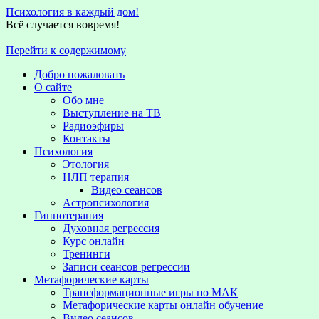
Психология в каждый дом!
Всё случается вовремя!
Перейти к содержимому
Добро пожаловать
О сайте
Обо мне
Выступление на TВ
Радиоэфиры
Контакты
Психология
Этология
НЛП терапия
Видео сеансов
Астропсихология
Гипнотерапия
Духовная регрессия
Курс онлайн
Тренинги
Записи сеансов регрессии
Метафорические карты
Трансформационные игры по МАК
Метафорические карты онлайн обучение
Видео сеансов