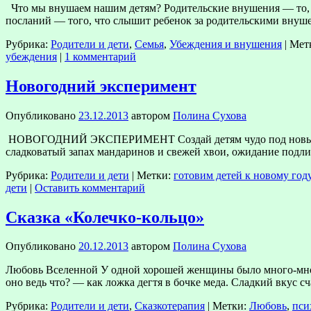
Что мы внушаем нашим детям? Родительские внушения — то, ч
посланий — того, что слышит ребенок за родительскими внуш
Рубрика:
Родители и дети
,
Семья
,
Убеждения и внушения
|
Мет
убеждения
|
1 комментарий
Новогодний эксперимент
Опубликовано
23.12.2013
автором
Полина Сухова
НОВОГОДНИЙ ЭКСПЕРИМЕНТ Создай детям чудо под новый год 
сладковатый запах мандаринов и свежей хвои, ожидание подли
Рубрика:
Родители и дети
|
Метки:
готовим детей к новому год
дети
|
Оставить комментарий
Сказка «Колечко-кольцо»
Опубликовано
20.12.2013
автором
Полина Сухова
Любовь Вселенной У одной хорошей женщины было много-много 
оно ведь что? — как ложка дегтя в бочке меда. Сладкий вкус с
Рубрика:
Родители и дети
,
Сказкотерапия
|
Метки:
Любовь
,
пси