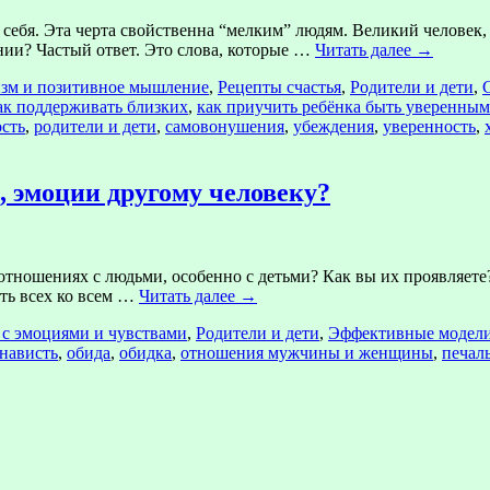
 себя. Эта черта свойственна “мелким” людям. Великий человек, 
ии? Частый ответ. Это слова, которые …
Читать далее
→
зм и позитивное мышление
,
Рецепты счастья
,
Родители и дети
,
ак поддерживать близких
,
как приучить ребёнка быть уверенным
сть
,
родители и дети
,
самовонушения
,
убеждения
,
уверенность
,
, эмоции другому человеку?
тношениях с людьми, особенно с детьми? Как вы их проявляете?
ать всех ко всем …
Читать далее
→
 с эмоциями и чувствами
,
Родители и дети
,
Эффективные модели
нависть
,
обида
,
обидка
,
отношения мужчины и женщины
,
печал