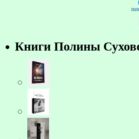
пол
Книги Полины Сухов