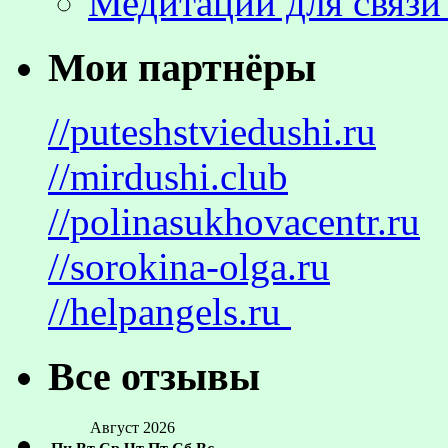
Медитации для связи
Мои партнёры
//puteshstviedushi.ru
//mirdushi.club
//polinasukhovacentr.ru
//sorokina-olga.ru
//helpangels.ru
Все отзывы
Август 2026