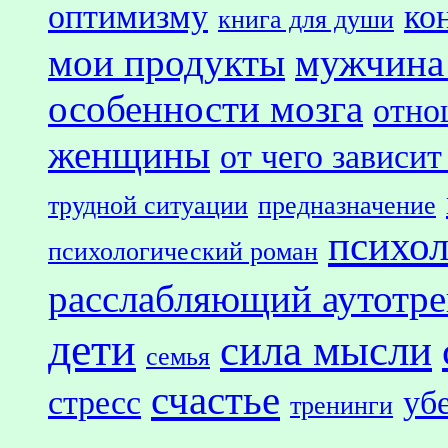
оптимизму
ко
книга для души
мои продукты
мужчина
особенности мозга
отно
женщины
от чего зависит
трудной ситуации
предназначение
психол
психологический роман
расслабляющий аутотр
дети
сила мысли
семья
счастье
стресс
уб
тренинги