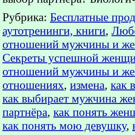
Рубрика:
Бесплатные прод
аутотренинги, книги
,
Любо
отношений мужчины и ж
Секреты успешной женщ
отношений мужчины и ж
отношениях
,
измена
,
как 
как выбирает мужчина ж
партнёра
,
как понять жен
как понять мою девушку
,