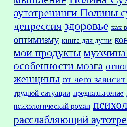
аутотренинги Полины с
здоровье
депрессия
как 
оптимизму
ко
книга для души
мои продукты
мужчина
особенности мозга
отно
женщины
от чего зависит
трудной ситуации
предназначение
психол
психологический роман
расслабляющий аутотр