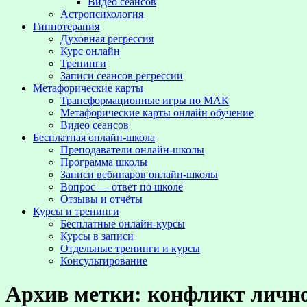
Видео сеансов
Астропсихология
Гипнотерапия
Духовная регрессия
Курс онлайн
Тренинги
Записи сеансов регрессии
Метафорические карты
Трансформационные игры по МАК
Метафорические карты онлайн обучение
Видео сеансов
Бесплатная онлайн-школа
Преподаватели онлайн-школы
Программа школы
Записи вебинаров онлайн-школы
Вопрос — ответ по школе
Отзывы и отчёты
Курсы и тренинги
Бесплатные онлайн-курсы
Курсы в записи
Отдельные тренинги и курсы
Консультирование
Архив метки:
конфликт личн