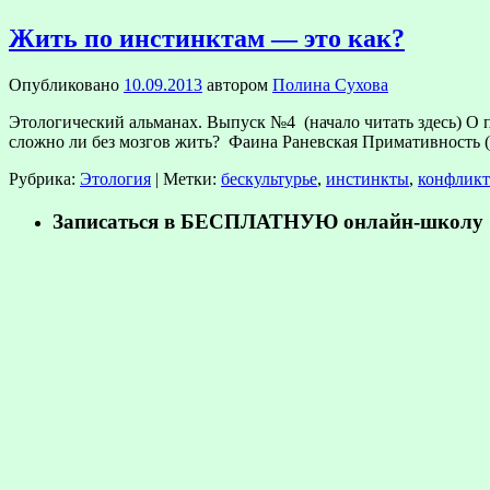
Жить по инстинктам — это как?
Опубликовано
10.09.2013
автором
Полина Сухова
Этологический альманах. Выпуск №4 (начало читать здесь) О п
сложно ли без мозгов жить? Фаина Раневская Примативность (
Рубрика:
Этология
|
Метки:
бескультурье
,
инстинкты
,
конфликт
Записаться в БЕСПЛАТНУЮ онлайн-школу «