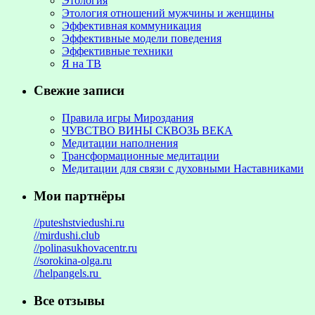
Этология
Этология отношений мужчины и женщины
Эффективная коммуникация
Эффективные модели поведения
Эффективные техники
Я на ТВ
Свежие записи
Правила игры Мироздания
ЧУВСТВО ВИНЫ СКВОЗЬ ВЕКА
Медитации наполнения
Трансформационные медитации
Медитации для связи с духовными Наставниками
Мои партнёры
//puteshstviedushi.ru
//mirdushi.club
//polinasukhovacentr.ru
//sorokina-olga.ru
//helpangels.ru
Все отзывы