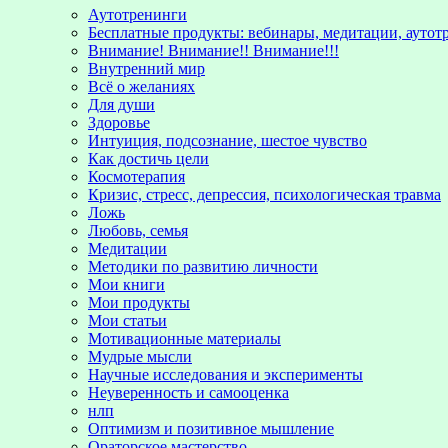
Аутотренинги
Бесплатные продукты: вебинары, медитации, аутот
Внимание! Внимание!! Внимание!!!
Внутренний мир
Всё о желаниях
Для души
Здоровье
Интуиция, подсознание, шестое чувство
Как достичь цели
Космотерапия
Кризис, стресс, депрессия, психологическая травма
Ложь
Любовь, семья
Медитации
Методики по развитию личности
Мои книги
Мои продукты
Мои статьи
Мотивационные материалы
Мудрые мысли
Научные исследования и эксперименты
Неуверенность и самооценка
нлп
Оптимизм и позитивное мышление
Ораторское мастерство