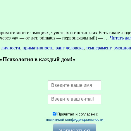
римативности: эмоциях, чувствах и инстинктах Есть такие люди,
через «а» — от лат. primatus — первоначальный) — …
Читать да
 личности
,
примативность
,
ранг человека
,
темперамент
,
эмоцион
Психология в каждый дом!»
Прочитал и согласен с
политикой конфиденциальности