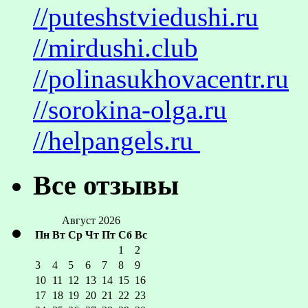
//puteshstviedushi.ru
//mirdushi.club
//polinasukhovacentr.ru
//sorokina-olga.ru
//helpangels.ru
Все отзывы
Август 2026
Пн
Вт
Ср
Чт
Пт
Сб
Вс
1
2
3
4
5
6
7
8
9
10
11
12
13
14
15
16
17
18
19
20
21
22
23