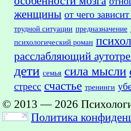
особенности мозга
отно
женщины
от чего зависит
трудной ситуации
предназначение
психол
психологический роман
расслабляющий аутотр
дети
сила мысли
семья
счастье
стресс
уб
тренинги
© 2013 — 2026 Психологи
Политика конфиден