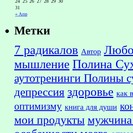
24
25
26
27
28
29
30
31
« Апр
Метки
7 радикалов
Любо
Автор
Полина Су
мышление
аутотренинги Полины с
здоровье
депрессия
как 
оптимизму
ко
книга для души
мои продукты
мужчина