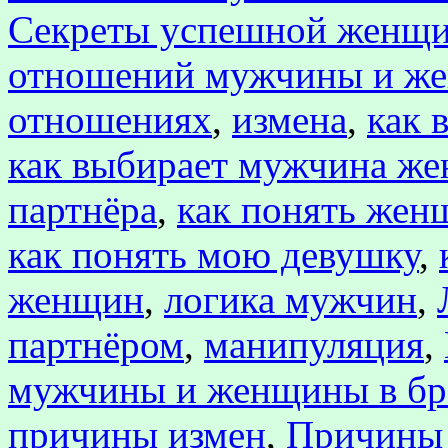
Секреты успешной женщ
отношений мужчины и ж
отношениях
,
измена
,
как 
как выбирает мужчина ж
партнёра
,
как понять жен
как понять мою девушку
,
женщин
,
логика мужчин
,
партнёром
,
манипуляция
,
мужчины и женщины в бр
причины измен
,
Причины 