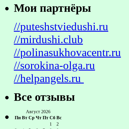
Мои партнёры
//puteshstviedushi.ru
//mirdushi.club
//polinasukhovacentr.ru
//sorokina-olga.ru
//helpangels.ru
Все отзывы
Август 2026
Пн
Вт
Ср
Чт
Пт
Сб
Вс
1
2