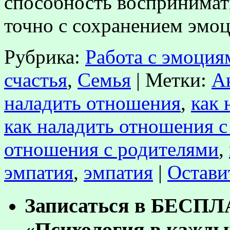
способность воспринимат
точно с сохранением эм
Рубрика:
Работа с эмоция
счастья
,
Семья
|
Метки:
А
наладить отношения
,
как 
как наладить отношения с
отношения с родителями
,
эмпатия
,
эмпатия
|
Остави
Записаться в БЕСП
«Психология в кажды