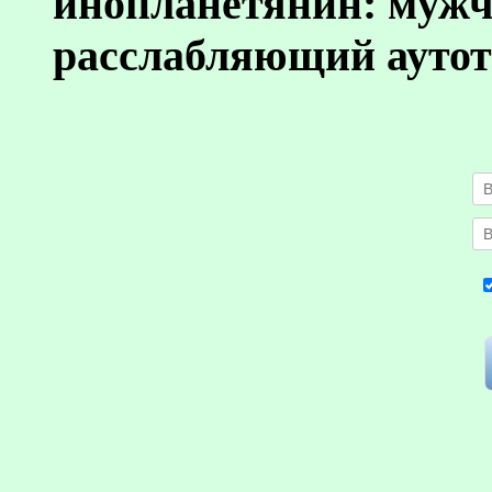
инопланетянин: муж
расслабляющий аутот