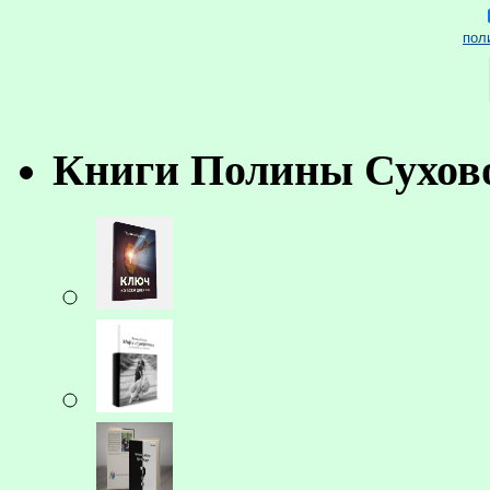
пол
Книги Полины Сухов