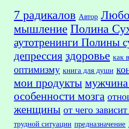
7 радикалов
Любо
Автор
Полина Су
мышление
аутотренинги Полины с
здоровье
депрессия
как 
оптимизму
ко
книга для души
мои продукты
мужчина
особенности мозга
отно
женщины
от чего зависит
трудной ситуации
предназначение