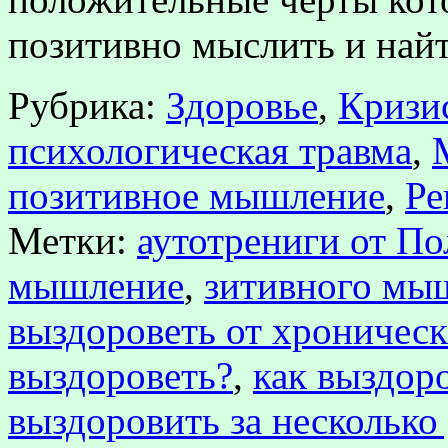
позитивно мыслить и на
Рубрика:
Здоровье
,
Кризис
психологическая травма
,
позитивное мышление
,
Ре
Метки:
аутотрениги от П
мышление
,
зитивного мы
выздороветь от хроническ
выздороветь?
,
как выздор
выздоровить за несколько