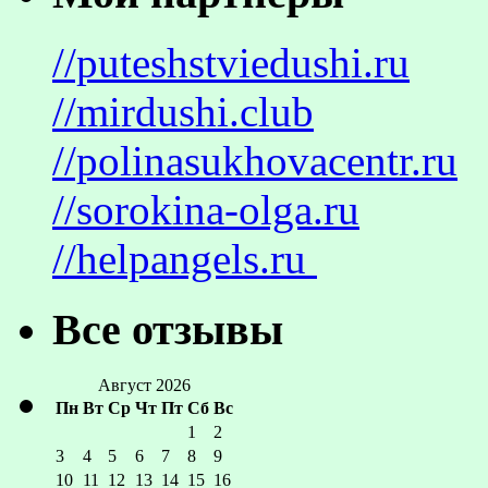
//puteshstviedushi.ru
//mirdushi.club
//polinasukhovacentr.ru
//sorokina-olga.ru
//helpangels.ru
Все отзывы
Август 2026
Пн
Вт
Ср
Чт
Пт
Сб
Вс
1
2
3
4
5
6
7
8
9
10
11
12
13
14
15
16