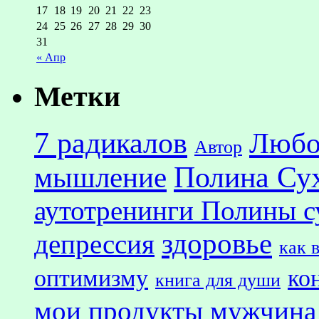
17
18
19
20
21
22
23
24
25
26
27
28
29
30
31
« Апр
Метки
7 радикалов
Любо
Автор
Полина Су
мышление
аутотренинги Полины с
здоровье
депрессия
как 
оптимизму
ко
книга для души
мои продукты
мужчина