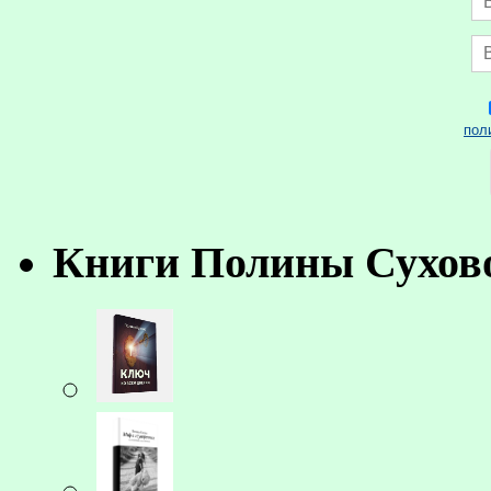
пол
Книги Полины Сухов