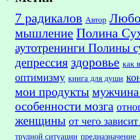
7 радикалов
Любо
Автор
Полина Су
мышление
аутотренинги Полины с
здоровье
депрессия
как 
оптимизму
ко
книга для души
мои продукты
мужчина
особенности мозга
отно
женщины
от чего зависит
трудной ситуации
предназначение