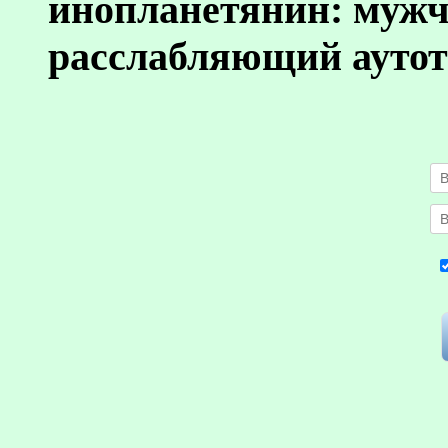
инопланетянин: муж
расслабляющий аутот