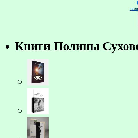
пол
Книги Полины Сухов