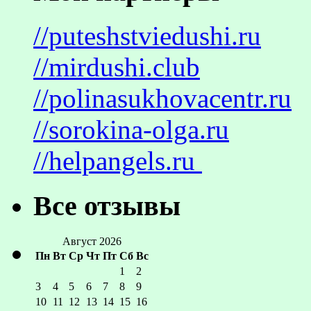
//puteshstviedushi.ru
//mirdushi.club
//polinasukhovacentr.ru
//sorokina-olga.ru
//helpangels.ru
Все отзывы
Август 2026
Пн
Вт
Ср
Чт
Пт
Сб
Вс
1
2
3
4
5
6
7
8
9
10
11
12
13
14
15
16