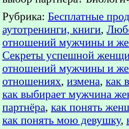
Рубрика:
Бесплатные прод
аутотренинги, книги
,
Любо
отношений мужчины и ж
Секреты успешной женщ
отношений мужчины и ж
отношениях
,
измена
,
как 
как выбирает мужчина ж
партнёра
,
как понять жен
как понять мою девушку
,