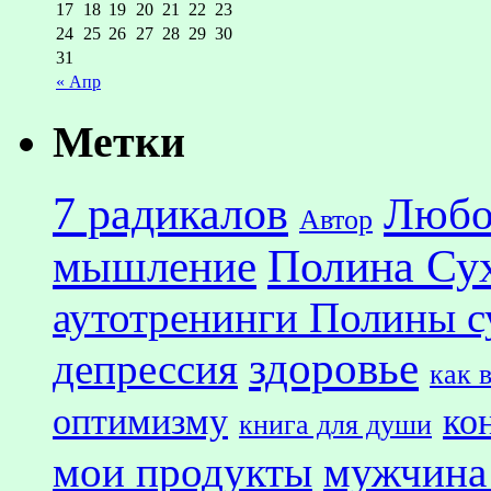
17
18
19
20
21
22
23
24
25
26
27
28
29
30
31
« Апр
Метки
7 радикалов
Любо
Автор
Полина Су
мышление
аутотренинги Полины с
здоровье
депрессия
как 
оптимизму
ко
книга для души
мои продукты
мужчина