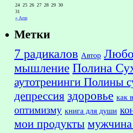
24
25
26
27
28
29
30
31
« Апр
Метки
7 радикалов
Любо
Автор
Полина Су
мышление
аутотренинги Полины с
здоровье
депрессия
как 
оптимизму
ко
книга для души
мои продукты
мужчина