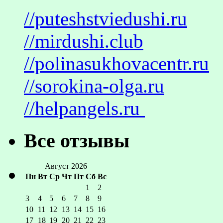
//puteshstviedushi.ru
//mirdushi.club
//polinasukhovacentr.ru
//sorokina-olga.ru
//helpangels.ru
Все отзывы
Август 2026
Пн
Вт
Ср
Чт
Пт
Сб
Вс
1
2
3
4
5
6
7
8
9
10
11
12
13
14
15
16
17
18
19
20
21
22
23