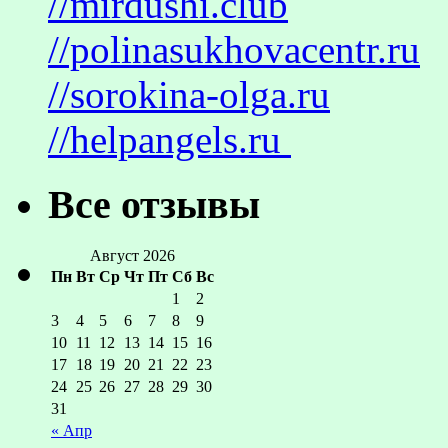
//mirdushi.club
//polinasukhovacentr.ru
//sorokina-olga.ru
//helpangels.ru
Все отзывы
Август 2026
Пн
Вт
Ср
Чт
Пт
Сб
Вс
1
2
3
4
5
6
7
8
9
10
11
12
13
14
15
16
17
18
19
20
21
22
23
24
25
26
27
28
29
30
31
« Апр