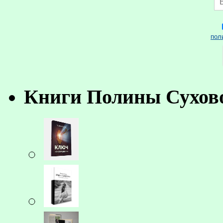
пол
Книги Полины Сухов