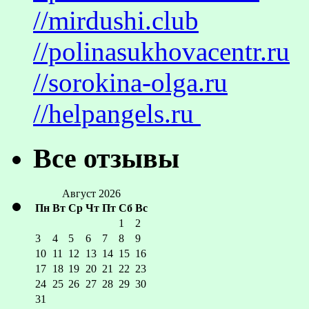
//mirdushi.club
//polinasukhovacentr.ru
//sorokina-olga.ru
//helpangels.ru
Все отзывы
Август 2026
Пн
Вт
Ср
Чт
Пт
Сб
Вс
1
2
3
4
5
6
7
8
9
10
11
12
13
14
15
16
17
18
19
20
21
22
23
24
25
26
27
28
29
30
31