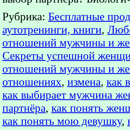
Рубрика:
Бесплатные прод
аутотренинги, книги
,
Любо
отношений мужчины и ж
Секреты успешной женщ
отношений мужчины и ж
отношениях
,
измена
,
как 
как выбирает мужчина ж
партнёра
,
как понять жен
как понять мою девушку
,