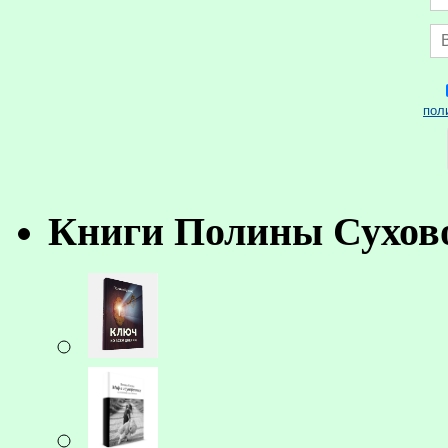
пол
Книги Полины Сухов