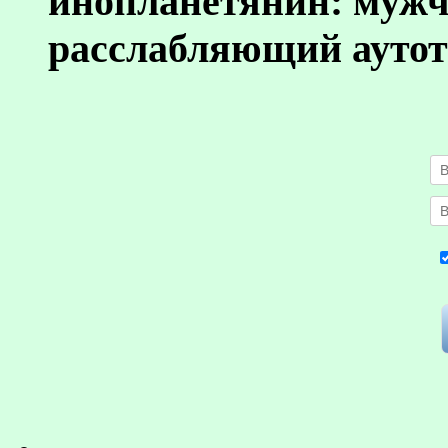
инопланетянин: муж
расслабляющий аутот