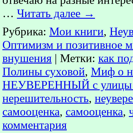
…
Читать далее
→
Рубрика:
Мои книги
,
Неув
Оптимизм и позитивное 
внушения
|
Метки:
как по
Полины суховой
,
Миф о н
НЕУВЕРЕННЫЙ с улиц
нерешительность
,
неувере
самооценка
,
самооценка
,
комментария