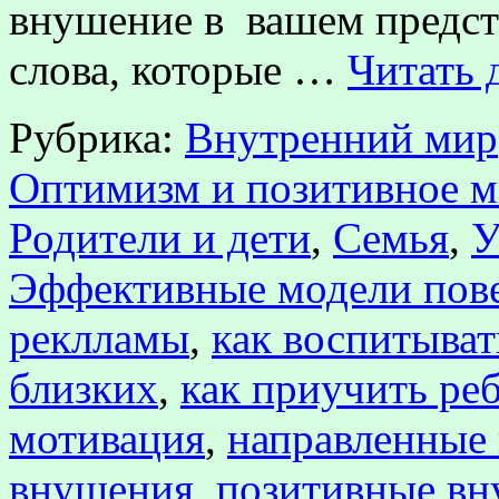
внушение в вашем предст
слова, которые …
Читать 
Рубрика:
Внутренний мир
Оптимизм и позитивное 
Родители и дети
,
Семья
,
У
Эффективные модели пов
реклламы
,
как воспитыват
близких
,
как приучить ре
мотивация
,
направленные
внушения
,
позитивные вн