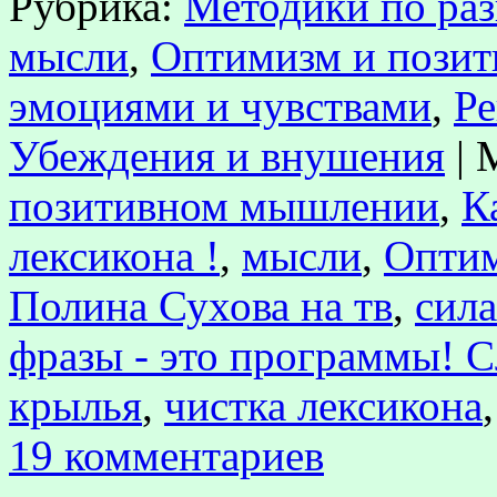
Рубрика:
Методики по ра
мысли
,
Оптимизм и пози
эмоциями и чувствами
,
Ре
Убеждения и внушения
|
позитивном мышлении
,
К
лексикона !
,
мысли
,
Оптим
Полина Сухова на тв
,
сил
фразы - это программы! С
крылья
,
чистка лексикона
19 комментариев