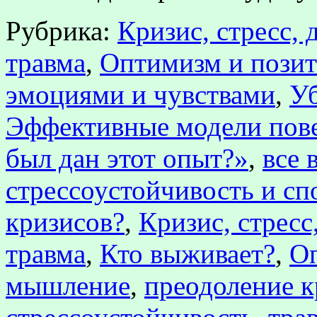
Рубрика:
Кризис, стресс, 
травма
,
Оптимизм и пози
эмоциями и чувствами
,
У
Эффективные модели пов
был дан этот опыт?»
,
все 
стрессоустойчивость и с
кризисов?
,
Кризис, стресс
травма
,
Кто выживает?
,
Оп
мышление
,
преодоление к