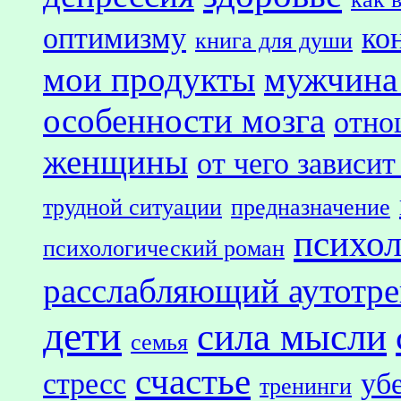
оптимизму
ко
книга для души
мои продукты
мужчина
особенности мозга
отно
женщины
от чего зависит
трудной ситуации
предназначение
психол
психологический роман
расслабляющий аутотр
дети
сила мысли
семья
счастье
стресс
уб
тренинги