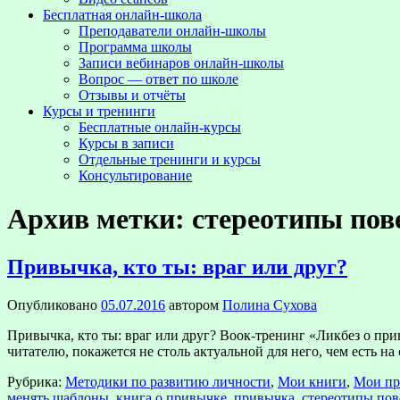
Бесплатная онлайн-школа
Преподаватели онлайн-школы
Программа школы
Записи вебинаров онлайн-школы
Вопрос — ответ по школе
Отзывы и отчёты
Курсы и тренинги
Бесплатные онлайн-курсы
Курсы в записи
Отдельные тренинги и курсы
Консультирование
Архив метки:
стереотипы пов
Привычка, кто ты: враг или друг?
Опубликовано
05.07.2016
автором
Полина Сухова
Привычка, кто ты: враг или друг? Воок-тренинг «Ликбез о пр
читателю, покажется не столь актуальной для него, чем есть н
Рубрика:
Методики по развитию личности
,
Мои книги
,
Мои пр
менять шаблоны
,
книга о привычке
,
привычка
,
стереотипы пов