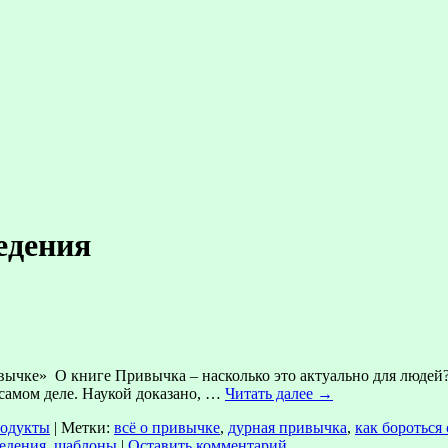
едения
ивычке» О книге Привычка – насколько это актуально для люде
а самом деле. Наукой доказано, …
Читать далее
→
одукты
|
Метки:
всё о привычке
,
дурная привычка
,
как бороться
едения
,
шаблоны
|
Оставить комментарий