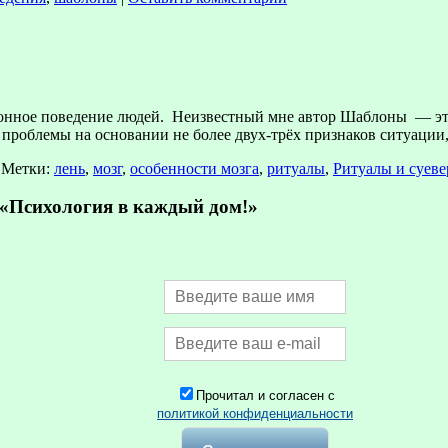
лонное поведение людей. Неизвестный мне автор Шаблоны — э
проблемы на основании не более двух-трёх признаков ситуации
Метки:
лень
,
мозг
,
особенности мозга
,
ритуалы
,
Ритуалы и суеве
Психология в каждый дом!»
Прочитал и согласен с
политикой конфиденциальности