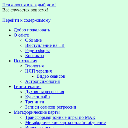
Психология в каждый дом!
Всё случается вовремя!
Перейти к содержимому
Добро пожаловать
О сайте
Обо мне
Выступление на TВ
Радиоэфиры
Контакты
Психология
Этология
НЛП терапия
Видео сеансов
Астропсихология
Гипнотерапия
Духовная регрессия
Курс онлайн
Тренинги
Записи сеансов регрессии
Метафорические карты
Трансформационные игры по МАК
Метафорические карты онлайн обучение
Видео сеансов