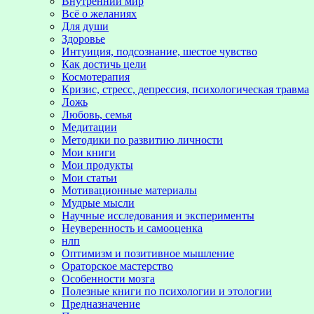
Внутренний мир
Всё о желаниях
Для души
Здоровье
Интуиция, подсознание, шестое чувство
Как достичь цели
Космотерапия
Кризис, стресс, депрессия, психологическая травма
Ложь
Любовь, семья
Медитации
Методики по развитию личности
Мои книги
Мои продукты
Мои статьи
Мотивационные материалы
Мудрые мысли
Научные исследования и эксперименты
Неуверенность и самооценка
нлп
Оптимизм и позитивное мышление
Ораторское мастерство
Особенности мозга
Полезные книги по психологии и этологии
Предназначение