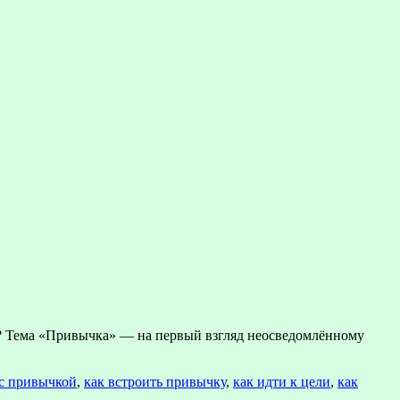
й? Тема «Привычка» — на первый взгляд неосведомлённому
 с привычкой
,
как встроить привычку
,
как идти к цели
,
как