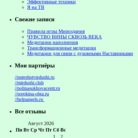
Эффективные техники
Я на ТВ
Свежие записи
Правила игры Мироздания
ЧУВСТВО ВИНЫ СКВОЗЬ ВЕКА
Медитации наполнения
Трансформационные медитации
Медитации для связи с духовными Наставниками
Мои партнёры
//puteshstviedushi.ru
//mirdushi.club
//polinasukhovacentr.ru
//sorokina-olga.ru
//helpangels.ru
Все отзывы
Август 2026
Пн
Вт
Ср
Чт
Пт
Сб
Вс
1
2