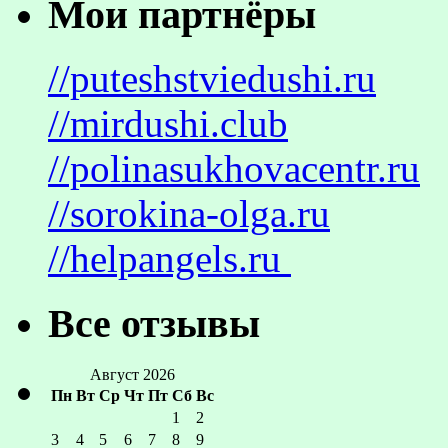
Мои партнёры
//puteshstviedushi.ru
//mirdushi.club
//polinasukhovacentr.ru
//sorokina-olga.ru
//helpangels.ru
Все отзывы
Август 2026
Пн
Вт
Ср
Чт
Пт
Сб
Вс
1
2
3
4
5
6
7
8
9