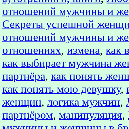
отношений мужчины и ж
Секреты успешной женщ
отношений мужчины и ж
отношениях
,
измена
,
как 
как выбирает мужчина ж
партнёра
,
как понять жен
как понять мою девушку
,
женщин
,
логика мужчин
,
партнёром
,
манипуляция
,
мужчины и женщины в бр