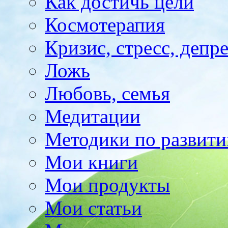
Как достичь цели
Космотерапия
Кризис, стресс, депр
Ложь
Любовь, семья
Медитации
Методики по развит
Мои книги
Мои продукты
Мои статьи