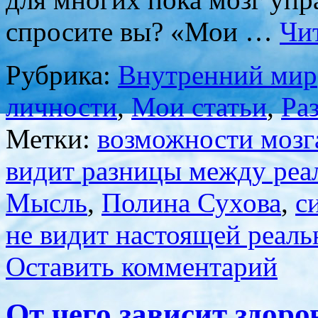
спросите вы? «Мои …
Чи
Рубрика:
Внутренний мир
личности
,
Мои статьи
,
Ра
Метки:
возможности мозг
видит разницы между реа
Мысль
,
Полина Сухова
,
с
не видит настоящей реаль
Оставить комментарий
От чего зависит здоро