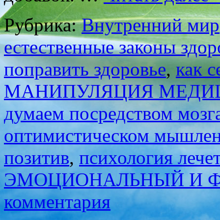
Рубрика:
Внутренний мир
естественные законы здор
поправить здоровье
,
как с
МАНИПУЛЯЦИЯ МЕДИ
думаем посредством мозг
оптимистическом мышле
позитив
,
психология лечет
ЭМОЦИОНАЛЬНЫЙ И Ф
комментария