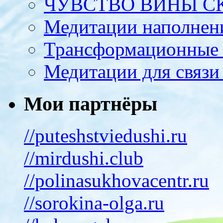
ЧУВСТВО ВИНЫ С
Медитации наполнен
Трансформационные 
Медитации для связи
Мои партнёры
//puteshstviedushi.ru
//mirdushi.club
//polinasukhovacentr.ru
//sorokina-olga.ru