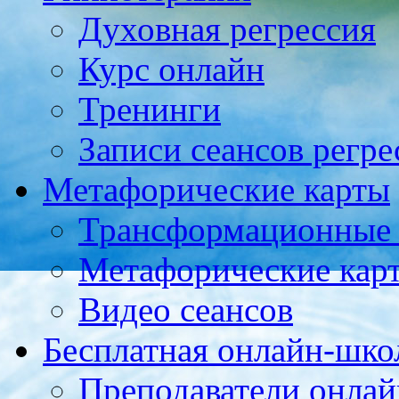
Духовная регрессия
Курс онлайн
Тренинги
Записи сеансов регре
Метафорические карты
Трансформационные
Метафорические кар
Видео сеансов
Бесплатная онлайн-шко
Преподаватели онла