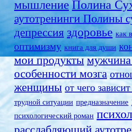
Полина Су
мышление
аутотренинги Полины с
здоровье
депрессия
как 
оптимизму
ко
книга для души
мои продукты
мужчина
особенности мозга
отно
женщины
от чего зависит
трудной ситуации
предназначение
психол
психологический роман
расслабляющий аутотр