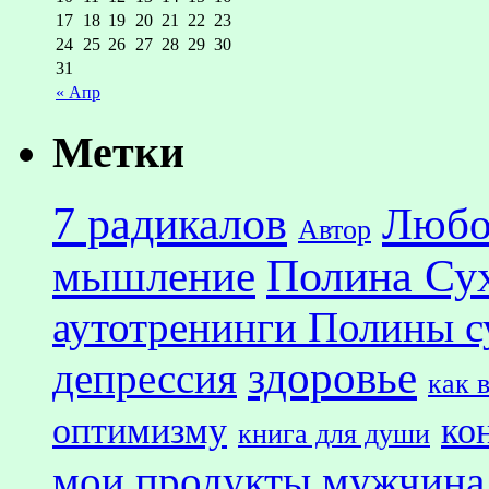
17
18
19
20
21
22
23
24
25
26
27
28
29
30
31
« Апр
Метки
7 радикалов
Любо
Автор
Полина Су
мышление
аутотренинги Полины с
здоровье
депрессия
как 
оптимизму
ко
книга для души
мои продукты
мужчина