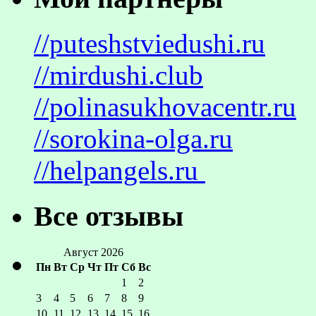
//puteshstviedushi.ru
//mirdushi.club
//polinasukhovacentr.ru
//sorokina-olga.ru
//helpangels.ru
Все отзывы
Август 2026
Пн
Вт
Ср
Чт
Пт
Сб
Вс
1
2
3
4
5
6
7
8
9
10
11
12
13
14
15
16