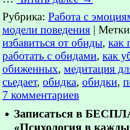
Рубрика:
Работа с эмоция
модели поведения
|
Метки
избавиться от обиды
,
как 
работать с обидами
,
как у
обиженных
,
медитация д
сьедает
,
обидка
,
обидки
,
п
7 комментариев
Записаться в БЕСП
«Психология в кажды