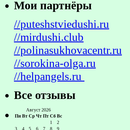
Мои партнёры
//puteshstviedushi.ru
//mirdushi.club
//polinasukhovacentr.ru
//sorokina-olga.ru
//helpangels.ru
Все отзывы
Август 2026
Пн
Вт
Ср
Чт
Пт
Сб
Вс
1
2
3
4
5
6
7
8
9