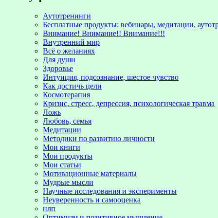
Аутотренинги
Бесплатные продукты: вебинары, медитации, аутот
Внимание! Внимание!! Внимание!!!
Внутренний мир
Всё о желаниях
Для души
Здоровье
Интуиция, подсознание, шестое чувство
Как достичь цели
Космотерапия
Кризис, стресс, депрессия, психологическая травма
Ложь
Любовь, семья
Медитации
Методики по развитию личности
Мои книги
Мои продукты
Мои статьи
Мотивационные материалы
Мудрые мысли
Научные исследования и эксперименты
Неуверенность и самооценка
нлп
Оптимизм и позитивное мышление