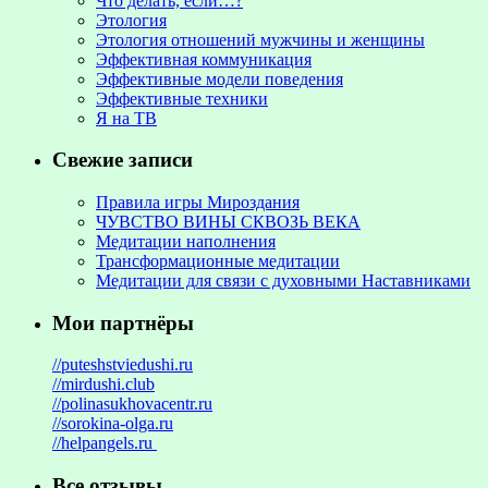
Что делать, если…?
Этология
Этология отношений мужчины и женщины
Эффективная коммуникация
Эффективные модели поведения
Эффективные техники
Я на ТВ
Свежие записи
Правила игры Мироздания
ЧУВСТВО ВИНЫ СКВОЗЬ ВЕКА
Медитации наполнения
Трансформационные медитации
Медитации для связи с духовными Наставниками
Мои партнёры
//puteshstviedushi.ru
//mirdushi.club
//polinasukhovacentr.ru
//sorokina-olga.ru
//helpangels.ru
Все отзывы