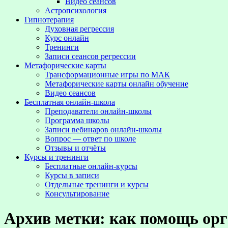
Видео сеансов
Астропсихология
Гипнотерапия
Духовная регрессия
Курс онлайн
Тренинги
Записи сеансов регрессии
Метафорические карты
Трансформационные игры по МАК
Метафорические карты онлайн обучение
Видео сеансов
Бесплатная онлайн-школа
Преподаватели онлайн-школы
Программа школы
Записи вебинаров онлайн-школы
Вопрос — ответ по школе
Отзывы и отчёты
Курсы и тренинги
Бесплатные онлайн-курсы
Курсы в записи
Отдельные тренинги и курсы
Консультирование
Архив метки:
как помощь ор