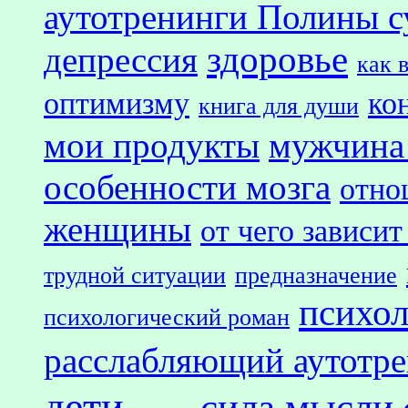
аутотренинги Полины с
здоровье
депрессия
как 
оптимизму
ко
книга для души
мои продукты
мужчина
особенности мозга
отно
женщины
от чего зависит
трудной ситуации
предназначение
психол
психологический роман
расслабляющий аутотр
дети
сила мысли