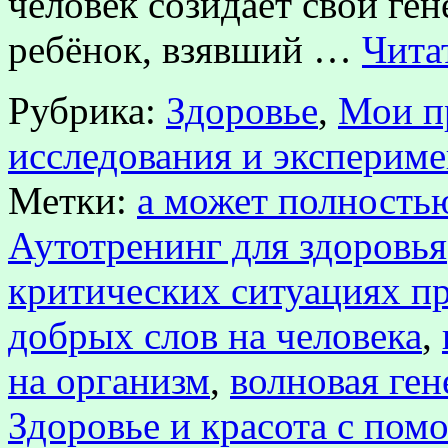
человек созидает свой ген
ребёнок, взявший …
Чита
Рубрика:
Здоровье
,
Мои п
исследования и эксперим
Метки:
а может полностью
Аутотренинг для здоровья
критических ситуациях п
добрых слов на человека
,
на организм
,
волновая ген
Здоровье и красота с пом