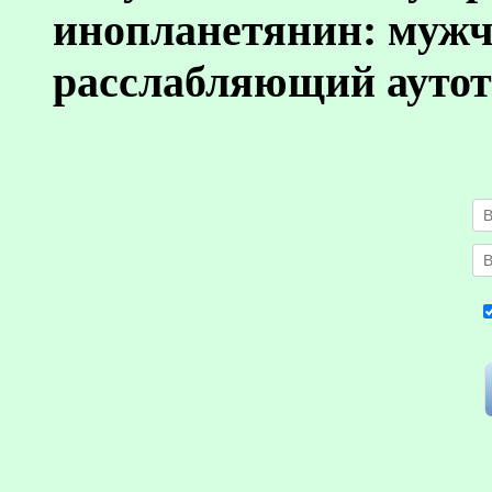
инопланетянин: муж
расслабляющий аутот