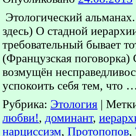
Этологический альманах
здесь) О стадной иерархии
требовательный бывает тот
(Французская поговорка) 
возмущён несправедливос
успокоить себя тем, что 
Рубрика:
Этология
|
Метк
любви!
,
доминант
,
иерарх
нарциссизм
,
Протопопов
,